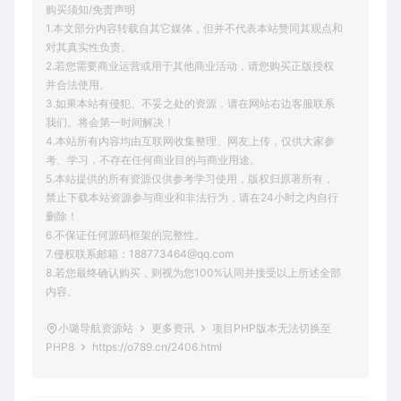
购买须知/免责声明
1.本文部分内容转载自其它媒体，但并不代表本站赞同其观点和
对其真实性负责。
2.若您需要商业运营或用于其他商业活动，请您购买正版授权
并合法使用。
3.如果本站有侵犯、不妥之处的资源，请在网站右边客服联系
我们。将会第一时间解决！
4.本站所有内容均由互联网收集整理、网友上传，仅供大家参
考、学习，不存在任何商业目的与商业用途。
5.本站提供的所有资源仅供参考学习使用，版权归原著所有，
禁止下载本站资源参与商业和非法行为，请在24小时之内自行
删除！
6.不保证任何源码框架的完整性。
7.侵权联系邮箱：188773464@qq.com
8.若您最终确认购买，则视为您100%认同并接受以上所述全部
内容。
小璐导航资源站
更多资讯
项目PHP版本无法切换至
PHP8
https://o789.cn/2406.html