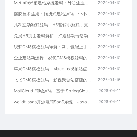
MetInfo米拓建站系统源码：外贸企业官网的高性价比之选，内置SEO省心落地
2026-04-15
摆脱技术焦虑：拖拽式建站源码，中小企业的数字化捷径
2026-04-15
凡科互动游戏源码，H5营销小游戏，支持自定义奖品与分享
2026-04-15
兔展H5页面源码解析：打造移动端活动邀请函与宣传页的利器
2026-04-15
织梦CMS模板源码详解：新手也能上手的DedeCMS二次开发与建站指南
2026-04-15
企业建站新选择：易优CMS模板源码的多语言与SEO优势
2026-04-15
苹果CMS模板源码，Maccms视频站点，影视资源站模板首选
2026-04-15
飞飞CMS模板源码：影视聚合站搭建的理想之选
2026-04-15
MallCloud 商城源码：基于 SpringCloud Alibaba 的高并发电商系统深度解析
2026-04-11
weiidt-saas开源电商SaaS系统，Java社区版，支持多租户与插件化扩展
2026-04-11