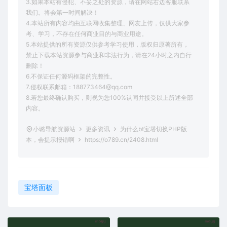
3.如果本站有侵犯、不妥之处的资源，请在网站右边客服联系
我们。将会第一时间解决！
4.本站所有内容均由互联网收集整理、网友上传，仅供大家参
考、学习，不存在任何商业目的与商业用途。
5.本站提供的所有资源仅供参考学习使用，版权归原著所有，
禁止下载本站资源参与商业和非法行为，请在24小时之内自行
删除！
6.不保证任何源码框架的完整性。
7.侵权联系邮箱：188773464@qq.com
8.若您最终确认购买，则视为您100%认同并接受以上所述全部
内容。
小璐导航资源站
更多资讯
为什么bt宝塔切换PHP版
本，会提示报错啊
https://o789.cn/2408.html
宝塔面板