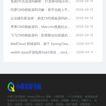
兔展H5页面源码解析：打造移动端活动邀请函与宣传页的利器
2026-04-15
织梦CMS模板源码详解：新手也能上手的DedeCMS二次开发与建站指南
2026-04-15
企业建站新选择：易优CMS模板源码的多语言与SEO优势
2026-04-15
苹果CMS模板源码，Maccms视频站点，影视资源站模板首选
2026-04-15
飞飞CMS模板源码：影视聚合站搭建的理想之选
2026-04-15
MallCloud 商城源码：基于 SpringCloud Alibaba 的高并发电商系统深度解析
2026-04-11
weiidt-saas开源电商SaaS系统，Java社区版，支持多租户与插件化扩展
2026-04-11
小璐工具导航站（www.o789.cn）简称：小璐导航，一个分类最全、收录最全的
生成式AI工具导航，分类包括AI写作、AI绘画、AI视频、AI办公、AI数字人、AI
设计、AI语音、AI音乐、AI论文、AI简历、AI换脸、AIGC检测、AI智能体、