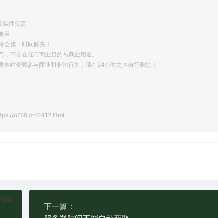
真实性负责。
使用。
将会第一时间解决！
学习，不存在任何商业目的与商业用途。
载本站资源参与商业和非法行为，请在24小时之内自行删除！
。
tps://o789.cn/2412.html
下一篇：