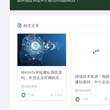
如何指定特定IP才能访问我的站点？
相关文章
MetInfo米拓建站系统源
摆脱技术焦虑：拖拽
码：外贸企业官网的高
建站源码，中小企业
性价比之选，内置SEO
数字化捷径
站长资讯
站长资讯
省心落地
小璐
3,874
小璐
2