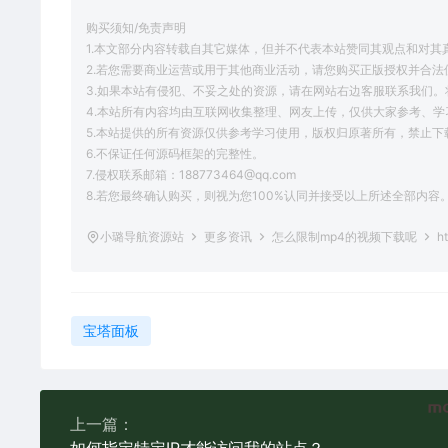
购买须知/免责声明
1.本文部分内容转载自其它媒体，但并不代表本站赞同其观点和对其
2.若您需要商业运营或用于其他商业活动，请您购买正版授权并合法
3.如果本站有侵犯、不妥之处的资源，请在网站右边客服联系我们。
4.本站所有内容均由互联网收集整理、网友上传，仅供大家参考、
5.本站提供的所有资源仅供参考学习使用，版权归原著所有，禁止下
6.不保证任何源码框架的完整性。
7.侵权联系邮箱：188773464@qq.com
8.若您最终确认购买，则视为您100%认同并接受以上所述全部内容
小璐导航资源站
更多资讯
怎么限制mp4的视频下载呢
ht
宝塔面板
上一篇：