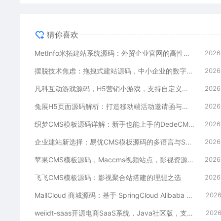
猜你喜欢
MetInfo米拓建站系统源码：外贸企业官网的高性价比之选，内置SEO省心落地
2026
摆脱技术焦虑：拖拽式建站源码，中小企业的数字化捷径
2026
凡科互动游戏源码，H5营销小游戏，支持自定义奖品与分享
2026
兔展H5页面源码解析：打造移动端活动邀请函与宣传页的利器
2026
织梦CMS模板源码详解：新手也能上手的DedeCMS二次开发与建站指南
2026
企业建站新选择：易优CMS模板源码的多语言与SEO优势
2026
苹果CMS模板源码，Maccms视频站点，影视资源站模板首选
2026
飞飞CMS模板源码：影视聚合站搭建的理想之选
2026
MallCloud 商城源码：基于 SpringCloud Alibaba 的高并发电商系统深度解析
2026
weiidt-saas开源电商SaaS系统，Java社区版，支持多租户与插件化扩展
2026