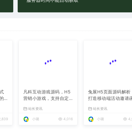
服务器时间不能自动获取
式
兔展H5页面源码解析
凡科互动游戏源码，H5
的
打造移动端活动邀请
营销小游戏，支持自定
与宣传页的利器
站长资讯
义奖品与分享
站长资讯
,839
小璐
4,
小璐
4,016