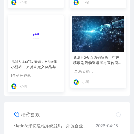
小璐
小璐
兔展H5页面源码解析：打造
凡科互动游戏源码，H5营销
移动端活动邀请函与宣传页的
小游戏，支持自定义奖品与分
利器
站长资讯
享
站长资讯
小璐
小璐
猜你喜欢
MetInfo米拓建站系统源码：外贸企业官网的高性价比之选，内置SEO省心落地
2026-04-15