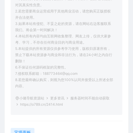
对其真实性负责。
2.若您需要商业运营或用于其他商业活动，请您购买正版授权
并合法使用。
3.如果本站有侵犯、不妥之处的资源，请在网站右边客服联系
我们。将会第一时间解决！
4.本站所有内容均由互联网收集整理、网友上传，仅供大家参
考、学习，不存在任何商业目的与商业用途。
5.本站提供的所有资源仅供参考学习使用，版权归原著所有，
禁止下载本站资源参与商业和非法行为，请在24小时之内自行
删除！
6.不保证任何源码框架的完整性。
7.侵权联系邮箱：188773464@qq.com
8.若您最终确认购买，则视为您100%认同并接受以上所述全部
内容。
小璐导航资源站
更多资讯
服务器时间不能自动获取
https://o789.cn/2414.html
宝塔面板