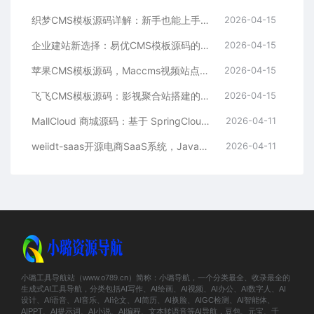
织梦CMS模板源码详解：新手也能上手的DedeCMS二次开发与建站指南
2026-04-15
企业建站新选择：易优CMS模板源码的多语言与SEO优势
2026-04-15
苹果CMS模板源码，Maccms视频站点，影视资源站模板首选
2026-04-15
飞飞CMS模板源码：影视聚合站搭建的理想之选
2026-04-15
MallCloud 商城源码：基于 SpringCloud Alibaba 的高并发电商系统深度解析
2026-04-11
weiidt-saas开源电商SaaS系统，Java社区版，支持多租户与插件化扩展
2026-04-11
小璐工具导航站（www.o789.cn）简称：小璐导航，一个分类最全、收录最全的
生成式AI工具导航，分类包括AI写作、AI绘画、AI视频、AI办公、AI数字人、AI
设计、AI语音、AI音乐、AI论文、AI简历、AI换脸、AIGC检测、AI智能体、
AIPPT、AI提示词、AI小说、AI编程、文本转语音等AI导航，豆包、元宝、千