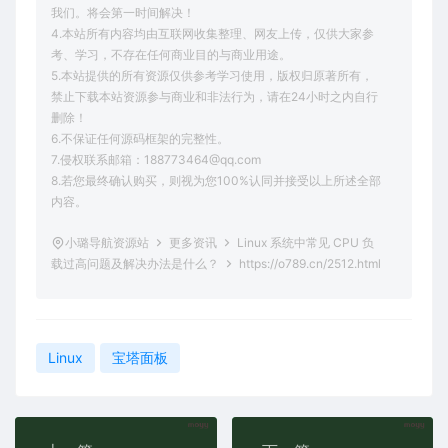
我们。将会第一时间解决！
4.本站所有内容均由互联网收集整理、网友上传，仅供大家参
考、学习，不存在任何商业目的与商业用途。
5.本站提供的所有资源仅供参考学习使用，版权归原著所有，
禁止下载本站资源参与商业和非法行为，请在24小时之内自行
删除！
6.不保证任何源码框架的完整性。
7.侵权联系邮箱：188773464@qq.com
8.若您最终确认购买，则视为您100%认同并接受以上所述全部
内容。
小璐导航资源站
更多资讯
Linux 系统中常见 CPU 负
载过高问题及解决办法是什么？
https://o789.cn/2512.html
Linux
宝塔面板