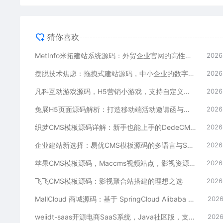
猜你喜欢
MetInfo米拓建站系统源码：外贸企业官网的高性价比之选，内置SEO省心落地
2026
摆脱技术焦虑：拖拽式建站源码，中小企业的数字化捷径
2026
凡科互动游戏源码，H5营销小游戏，支持自定义奖品与分享
2026
兔展H5页面源码解析：打造移动端活动邀请函与宣传页的利器
2026
织梦CMS模板源码详解：新手也能上手的DedeCMS二次开发与建站指南
2026
企业建站新选择：易优CMS模板源码的多语言与SEO优势
2026
苹果CMS模板源码，Maccms视频站点，影视资源站模板首选
2026
飞飞CMS模板源码：影视聚合站搭建的理想之选
2026
MallCloud 商城源码：基于 SpringCloud Alibaba 的高并发电商系统深度解析
2026
weiidt-saas开源电商SaaS系统，Java社区版，支持多租户与插件化扩展
2026