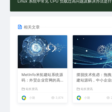
Li
相关文章
MetInfo米拓建站系统源
摆脱技术焦虑：拖拽
码：外贸企业官网的高
建站源码，中小企业
性价比之选，内置SEO
数字化捷径
站长资讯
站长资讯
省心落地
小璐
3,874
小璐
2