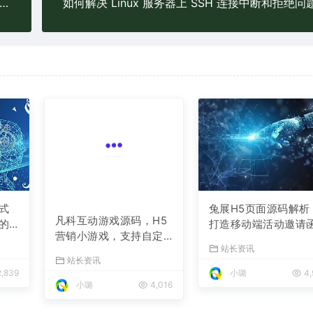
nux 系统中常见 CPU 负载过高问题及解决办法是什么？
如何解决 Linux 服务器上 SSH 连接中断和拒绝问
式
兔展H5页面源码解析
凡科互动游戏源码，H5
的
打造移动端活动邀请
营销小游戏，支持自定
与宣传页的利器
站长资讯
义奖品与分享
站长资讯
,839
小璐
4,
小璐
4,016