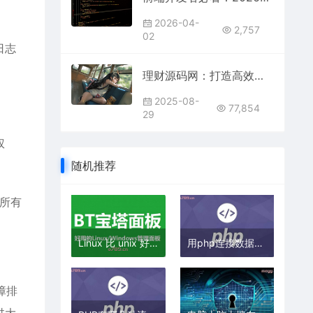
2026-04-
2,757
02
日志
理财源码网：打造高效理财工具的开发与应用
2025-08-
77,854
29
权
随机推荐
和所有
Linux 比 unix 好在哪？
用php连接数据库失败怎么办
障排