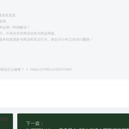
真实性负责。
使用。
将会第一时间解决！
学习，不存在任何商业目的与商业用途。
载本站资源参与商业和非法行为，请在24小时之内自行删除！
。
权限错误怎么修复？
https://o789.cn/2514.html
下一篇：