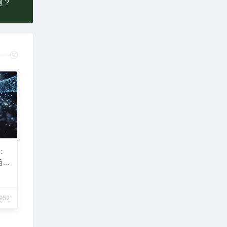
题？
：
函
952