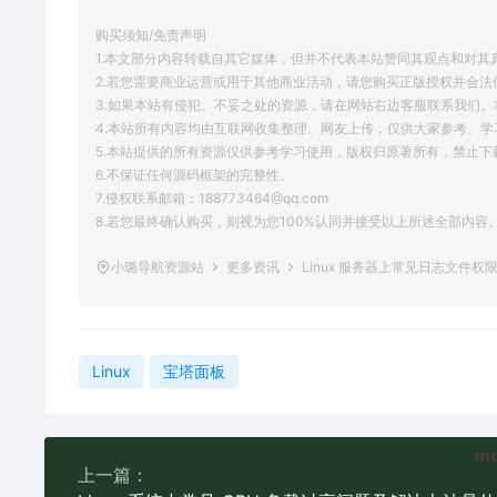
购买须知/免责声明
1.本文部分内容转载自其它媒体，但并不代表本站赞同其观点和对其
2.若您需要商业运营或用于其他商业活动，请您购买正版授权并合法
3.如果本站有侵犯、不妥之处的资源，请在网站右边客服联系我们。
4.本站所有内容均由互联网收集整理、网友上传，仅供大家参考、
5.本站提供的所有资源仅供参考学习使用，版权归原著所有，禁止下
6.不保证任何源码框架的完整性。
7.侵权联系邮箱：188773464@qq.com
8.若您最终确认购买，则视为您100%认同并接受以上所述全部内容
小璐导航资源站
更多资讯
Linux 服务器上常见日志文件
Linux
宝塔面板
上一篇：