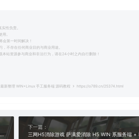
真实性负责。
使用。
将会第一时间解决！
学习，不存在任何商业目的与商业用途。
载本站资源参与商业和非法行为，请在24小时之内自行删除！
。
 最新整理 WIN+Linux 手工服务端 源码教程
https://o789.cn/25374.html
下一篇：
H5_三网H5换皮挂机网页圣雷霆H5版本_VM镜像单机一键端+Linux学习手工端_通用视频教程_GM充值物品后台