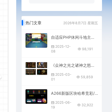
热门文章
2026年8月7日 星期五
自适应PHP休闲斗地主小游戏源码 带管理后端
2025-12-
98,191
08
《众神之光之诸神之怒》西方魔幻3D卡通Q萌回合制动作闯关手游Win服务端架设视频教程+GM总运营后台工具大全
2025-03-
59,859
01
A266新版区块哈希竞彩/哈希值游戏/28游戏/usdt游戏/区块链游戏
2025-06-
32,922
19