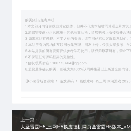
购买须知/免责声明
1.本文部分内容转载自其它媒体，但并不代表本站赞同其观点和对其
2.若您需要商业运营或用于其他商业活动，请您购买正版授权并合法
3.如果本站有侵犯、不妥之处的资源，请在网站右边客服联系我们。
4.本站所有内容均由互联网收集整理、网友上传，仅供大家参考、
5.本站提供的所有资源仅供参考学习使用，版权归原著所有，禁止下
6.不保证任何源码框架的完整性。
7.侵权联系邮箱：188773464@qq.com
8.若您最终确认购买，则视为您100%认同并接受以上所述全部内容
小璐导航资源站
游戏源码
画线水杯 H5三网 休闲游戏 2025
上一篇：
大圣雷霆