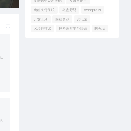
多语言交易所源码
多语言抢单
免签支付系统
微盘源码
wordpress
开发工具
编程资源
充电宝
区块链技术
投资理财平台源码
防火墙
过
修
些