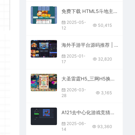
免费下载 HTML5斗地主小游戏源码 | 欢乐斗地主手游完整
2025-05-
50,415
12
海外手游平台源码推荐 | PG电子UniApp全开源支持巴西及拉美市场
2025-01-
32,820
17
大圣雷霆H5_三网H5换皮挂机网页圣雷霆H5版本_VM镜像单机一键端+Linux学习手工端_通用视频教程_GM充值物品后台
2026-03-
3,165
28
A121去中心化游戏竞猜系统海外版上线 | 支持实时互动聊天室
2025-06-
93,360
14