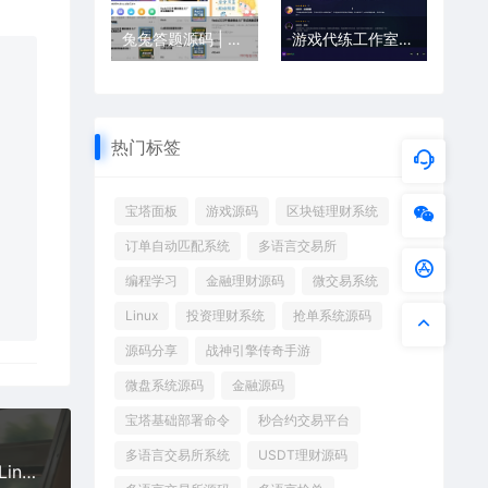
兔兔答题源码 | 开源在线答题系统（前端+后端完整）
游戏代练工作室源码/游戏代练报价单源码/轻量化 全开源
热门标签
宝塔面板
游戏源码
区块链理财系统
订单自动匹配系统
多语言交易所
编程学习
金融理财源码
微交易系统
Linux
投资理财系统
抢单系统源码
源码分享
战神引擎传奇手游
微盘系统源码
金融源码
宝塔基础部署命令
秒合约交易平台
多语言交易所系统
USDT理财源码
三网H5消除游戏 萨满爱消除 H5 WIN 系服务端 + Linux 手工服务端 附赠完整源码 + 架设教程