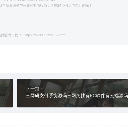
载本站资源参与商业和非法行为，请在24小时之内自行删除！
。
代付源码下载
https://o789.cn/26159.html
下一篇：
三网码支付系统源码三网免挂有PC软件有云端源