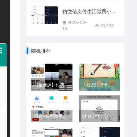
仿微信支付生活缴费小程序源码
2025-02-
81,737
16
随机推荐
【全开源】付费小剧场短剧影视小程序源码 支持微信支付+用户收益功能
「看图猜成语」微信小程序源码 支持抖音直播互动+后台自定义设置+流量主变现
抖音+快手双平台联动，诚邀优质创作者入驻壁纸小程序
ChatGPT3.5小程序美化版超快回复速度