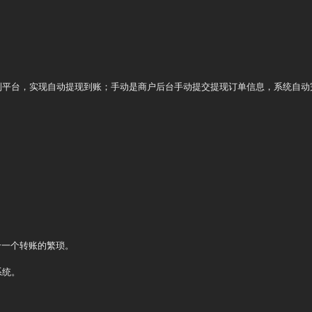
到平台，实现自动提现到账；手动是商户后台手动提交提现订单信息，系统自动完




一个转账的繁琐。

统。
