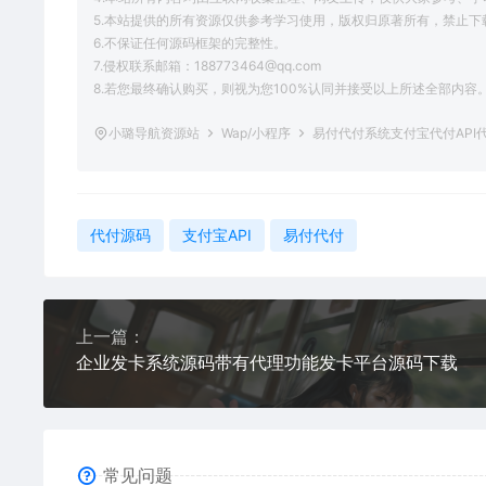
5.本站提供的所有资源仅供参考学习使用，版权归原著所有，禁止下
6.不保证任何源码框架的完整性。
7.侵权联系邮箱：188773464@qq.com
8.若您最终确认购买，则视为您100%认同并接受以上所述全部内容
小璐导航资源站
Wap/小程序
易付代付系统支付宝代付API
代付源码
支付宝API
易付代付
上一篇：
企业发卡系统源码带有代理功能发卡平台源码下载
常见问题