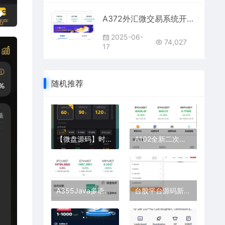
A372外汇微交易系统开发 | 含完整K线功能的双语言微盘源码
2025-06-
74,027
17
随机推荐
【微盘源码】时间盘系统开发源码 – 基于汇汇通最新二开版本 + 支持代理功能 + 多种产品支持
A102全新二次开发交易所系统 | 支持K线预生成+质押生息+IEO认购+币币合约交易
A355Java多语言区块链交易所系统 | 支持法币交易+币币秒合约+杠杆合约交易所二开源码
台股平台源码新股申购/折扣申购/计划任务/带前端uniapp源码