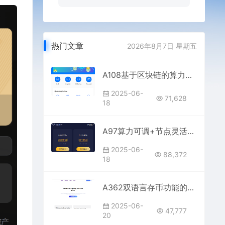
热门文章
2026年8月7日 星期五
A108基于区块链的算力挖矿系统｜集成云矿场、矿池与USDT交易大厅功能
2025-06-
71,628
18
A97算力可调+节点灵活配置，打造高效虚拟币养成理财系统
2025-06-
88,372
18
A362双语言存币功能的生息挖矿系统（含秒U与三链授权）
2025-06-
47,777
20