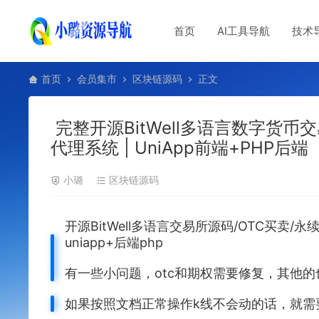
首页
AI工具导航
技术
首页
会员集市
区块链源码
正文
完整开源BitWell多语言数字货币
代理系统 | UniApp前端+PHP后端
小璐
区块链源码
开源BitWell多语言交易所源码/OTC买卖/
uniapp+后端php
有一些小问题，otc和期权需要修复，其他
如果按照文档正常操作k线不会动的话，就需