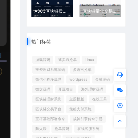
A383区块链质押系统源码 + 虚拟币理财机器人开发方案（完整版）
区块链量化交易系统源码 | 支持多策略自动化交易机器人
热门标签
游戏源码
速卖通抢单
Linux
投资理财系统源码
多语言抢单
微信小程序源码
wordpress
金融源码
微盘源码
开源项目
海外理财源码
区块链理财系统
主题模版
在线工具
区块链交易平台
免签支付系统
宝塔基础部署命令
战神引擎传奇手游
防火墙
抢单源码
在线客服系统