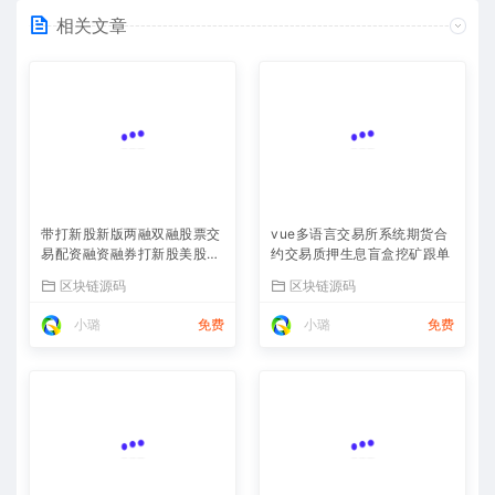
相关文章
带打新股新版两融双融股票交
vue多语言交易所系统期货合
易配资融资融券打新股美股港
约交易质押生息盲盒挖矿跟单
股
区块链源码
区块链源码
小璐
免费
小璐
免费