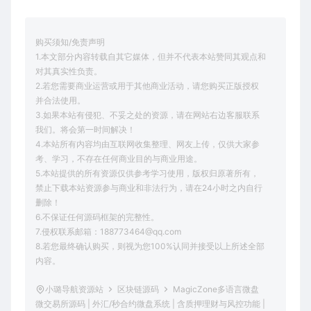
购买须知/免责声明
1.本文部分内容转载自其它媒体，但并不代表本站赞同其观点和
对其真实性负责。
2.若您需要商业运营或用于其他商业活动，请您购买正版授权
并合法使用。
3.如果本站有侵犯、不妥之处的资源，请在网站右边客服联系
我们。将会第一时间解决！
4.本站所有内容均由互联网收集整理、网友上传，仅供大家参
考、学习，不存在任何商业目的与商业用途。
5.本站提供的所有资源仅供参考学习使用，版权归原著所有，
禁止下载本站资源参与商业和非法行为，请在24小时之内自行
删除！
6.不保证任何源码框架的完整性。
7.侵权联系邮箱：188773464@qq.com
8.若您最终确认购买，则视为您100%认同并接受以上所述全部
内容。
小璐导航资源站
区块链源码
MagicZone多语言微盘
微交易所源码 | 外汇/秒合约微盘系统 | 含质押理财与风控功能 |