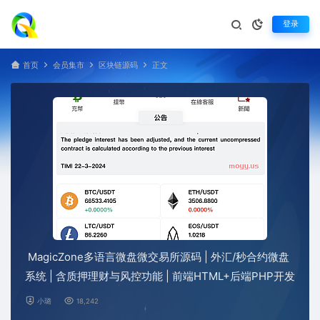
登录
首页
会员集市
区块链源码
正文
MagicZone多语言微盘微交易所源码 | 外汇/秒合约微盘
系统 | 含质押理财与风控功能 | 前端HTML+后端PHP开发
小璐
18,242