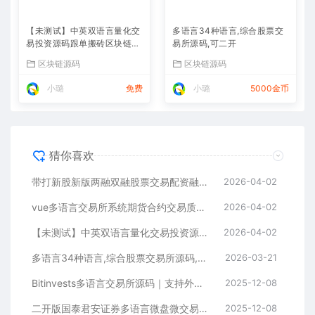
【未测试】中英双语言量化交
多语言34种语言,综合股票交
易投资源码跟单搬砖区块链交
易所源码,可二开
易所源码前端uniapp纯源码
区块链源码
区块链源码
+后端PHP
小璐
免费
小璐
5000金币
猜你喜欢
带打新股新版两融双融股票交易配资融资融券打新股美股港股
2026-04-02
vue多语言交易所系统期货合约交易质押生息盲盒挖矿跟单
2026-04-02
【未测试】中英双语言量化交易投资源码跟单搬砖区块链交易所源码前端uniapp纯源码+后端PHP
2026-04-02
多语言34种语言,综合股票交易所源码,可二开
2026-03-21
Bitinvests多语言交易所源码｜支持外汇美股期货、合约期权、现货C2C、平台币与AI理财的全功能数字资产交易平台（含Vue前端+PHP后端纯源码）
2025-12-08
二开版国泰君安证券多语言微盘微交易所系统源码 | HTML前端+PHP后端
2025-12-08