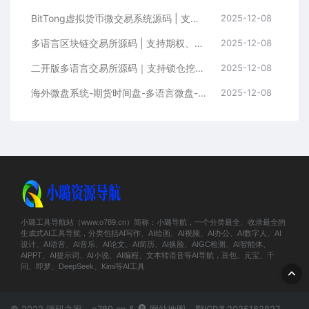
BitTong虚拟货币微交易系统源码 | 支持现货杠杆交易+K线控制+用户输赢管理+代理体系
2025-12-08
多语言区块链交易所源码 | 支持期权、币币交易、质押挖矿与新币申购
2025-12-08
二开版多语言交易所源码｜支持锁仓挖矿+元宇宙理财+秒合约+IEO认购功能
2025-12-08
海外微盘系统-期货时间盘-多语言微盘-前端uniapp
2025-12-08
小璐工具导航站（www.o789.cn）简称：小璐导航，一个分类最全、收录最全的
生成式AI工具导航，分类包括AI写作、AI绘画、AI视频、AI办公、AI数字人、AI
设计、AI语音、AI音乐、AI论文、AI简历、AI换脸、AIGC检测、AI智能体、
AIPPT、AI提示词、AI小说、AI编程、文本转语音等AI导航，豆包、元宝、千
问、即梦、DeepSeek、Kimi等AI工具
© 2022 源码之家 - o789.cn &
网站地图
鄂ICP备2025162827