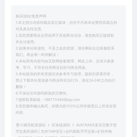
购买须知/免责声明
1.本文部分内容转载自其它媒体，但并不代表本站赞同其观点和
对其真实性负责。
2.若您需要商业运营或用于其他商业活动，请您购买正版授权
并合法使用。
3.如果本站有侵犯、不妥之处的资源，请在网站右边客服联系
我们。将会第一时间解决！
4.本站所有内容均由互联网收集整理、网友上传，仅供大家参
考、学习，不存在任何商业目的与商业用途。
5.本站提供的所有资源仅供参考学习使用，版权归原著所有，
禁止下载本站资源参与商业和非法行为，请在24小时之内自行
删除！
6.不保证任何源码框架的完整性。
7.侵权联系邮箱：188773464@qq.com
8.若您最终确认购买，则视为您100%认同并接受以上所述全部
内容。
小璐导航资源站
区块链源码
AVATRADE多语言数字货
币交易所源码 | 支持15种语言+合约期权币币交易+矿机申购