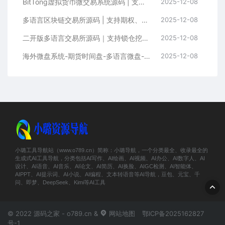
BitTong虚拟货币微交易系统源码 | 支持现货杠杆交易+K线控制+用户输赢管理+代理体系
2025-12-08
多语言区块链交易所源码 | 支持期权、币币交易、质押挖矿与新币申购
2025-12-08
二开版多语言交易所源码｜支持锁仓挖矿+元宇宙理财+秒合约+IEO认购功能
2025-12-08
海外微盘系统-期货时间盘-多语言微盘-前端uniapp
2025-12-08
小璐工具导航站（www.o789.cn）简称：小璐导航，一个分类最全、收录最全的
生成式AI工具导航，分类包括AI写作、AI绘画、AI视频、AI办公、AI数字人、AI
设计、AI语音、AI音乐、AI论文、AI简历、AI换脸、AIGC检测、AI智能体、
AIPPT、AI提示词、AI小说、AI编程、文本转语音等AI导航，豆包、元宝、千
问、即梦、DeepSeek、Kimi等AI工具
© 2022 源码之家 - o789.cn &
网站地图
鄂ICP备2025162827
号-1