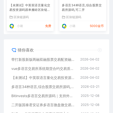
【未测试】中英双语言量化交
多语言34种语言,综合股票交
易投资源码跟单搬砖区块链交
易所源码,可二开
易所源码前端uniapp纯源码
区块链源码
区块链源码
+后端PHP
小璐
免费
小璐
5000金币
猜你喜欢
带打新股新版两融双融股票交易配资融资融券打新股美股港股
2026-04-02
vue多语言交易所系统期货合约交易质押生息盲盒挖矿跟单
2026-04-02
【未测试】中英双语言量化交易投资源码跟单搬砖区块链交易所源码前端uniapp纯源码+后端PHP
2026-04-02
多语言34种语言,综合股票交易所源码,可二开
2026-03-21
Bitinvests多语言交易所源码｜支持外汇美股期货、合约期权、现货C2C、平台币与AI理财的全功能数字资产交易平台（含Vue前端+PHP后端纯源码）
2025-12-08
二开版国泰君安证券多语言微盘微交易所系统源码 | HTML前端+PHP后端
2025-12-08