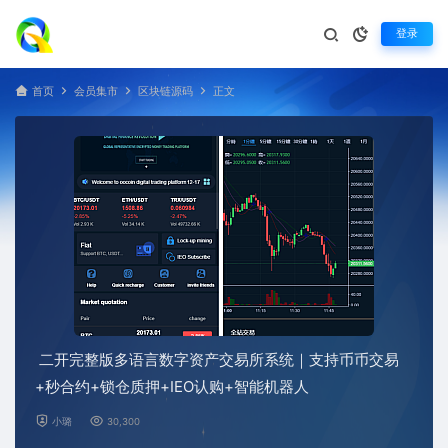
登录
首页
会员集市
区块链源码
正文
二开完整版多语言数字资产交易所系统｜支持币币交易
+秒合约+锁仓质押+IEO认购+智能机器人
小璐
30,300