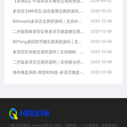
【未测试】中英双语言量化交易投资源码跟单搬砖区块链交易所源码前端uniapp纯源码+后端PHP
2026-04-02
多语言34种语言,综合股票交易所源码,可二开
2026-03-21
Bitinvests多语言交易所源码｜支持外汇美股期货、合约期权、现货C2C、平台币与AI理财的全功能数字资产交易平台（含Vue前端+PHP后端纯源码）
2025-12-08
二开版国泰君安证券多语言微盘微交易所系统源码 | HTML前端+PHP后端
2025-12-08
BitTong虚拟货币微交易系统源码 | 支持现货杠杆交易+K线控制+用户输赢管理+代理体系
2025-12-08
多语言区块链交易所源码 | 支持期权、币币交易、质押挖矿与新币申购
2025-12-08
二开版多语言交易所源码｜支持锁仓挖矿+元宇宙理财+秒合约+IEO认购功能
2025-12-08
海外微盘系统-期货时间盘-多语言微盘-前端uniapp
2025-12-08
小璐工具导航站（www.o789.cn）简称：小璐导航，一个分类最全、收录最全的