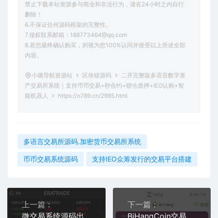
禁止下载本站资源参与商业和非法行为，请在24小时之内自行
删除！
6.不保证任何源码框架的完整性。
7.侵权联系邮箱：188773464@qq.com
8.若您最终确认购买，则视为您100%认同并接受以上所述全部
内容。
小璐导航资源站
区块链源码
二开完整版多语言数字资
产交易所系统｜支持币币交易+秒合约+锁仓质押+IEO认购+智
能机器人
https://o789.cn/2985.html
多语言交易所源码.加密货币交易所系统
币币交易系统源码
支持IEO众筹发行的交易平台搭建
上一篇：
下一篇：
微交易系统源码出售 | 外汇+数字货币+贵金属微盘系统 | 支持多语言+群控单控+Vue前端
BiHangCoin交易所源码全开源｜含原生APP+详细搭建教程