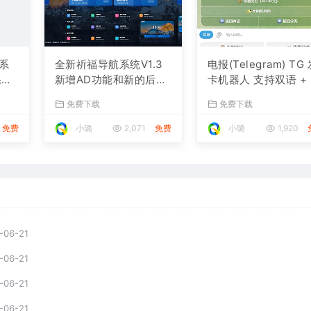
系
全新祈福导航系统V1.3
电报(Telegram) TG
系统
新增AD功能和新的后台
卡机器人 支持双语 +
视觉
UI端 和PHP版本等
户充值 USDT/双语言
免费下载
免费下载
角数版本)
免费
小璐
2,071
免费
小璐
1,920
-06-21
-06-21
-06-21
-06-21