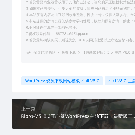
2.若您需要商业运营或用于其他商业活动，请您购买正版授权并合法
3.如果本站有侵犯、不妥之处的资源，请在网站右边客服联系我们。
4.本站所有内容均由互联网收集整理、网友上传，仅供大家参考、
5.本站提供的所有资源仅供参考学习使用，版权归原著所有，禁止下
6.不保证任何源码框架的完整性。
7.侵权联系邮箱：188773464@qq.com
8.若您最终确认购买，则视为您100%认同并接受以上所述全部内容
小璐导航资源站
免费下载
【最新破解版】Zibll主题 V8.0 
WordPress资源下载网站模板 zibll V8.0
zibll V8.0 
上一篇：
Ripro-V5-8.3开心版WordPress主