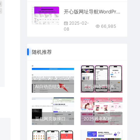
开心版网址导航WordPress主题 | 资源+资讯+导航三合一建站神器
2025-02-
66,985
08
随机推荐
AI自动总结文章插件Pro版
手机评论管理系统中奖秀晒图源码 – MySQL+HTML开源晒图系统
豆包网页版接口Py-API开源库——支持易语言与Python混合开发网盘下载
2025姓名配对测算配对系统七天情侣PHP源码带后台