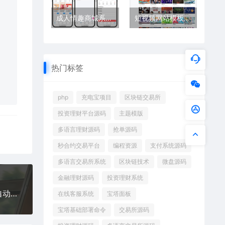
成人情趣商城系统源码 情趣商场平台 对接彩虹发卡程序
短视频网站模板源码 | 苹果CMSV10清新卡片风格蓝紫渐变主题（首途第33套）
热门标签
php
充电宝项目
区块链交易所
投资理财平台源码
主题模版
多语言理财源码
抢单源码
秒合约交易平台
编程资源
支付系统源码
多语言交易所系统
区块链技术
微盘源码
金融理财源码
投资理财系统
某站8000元APP封装系统 app误报毒app可上传 自动实现5分钟随机更换包名和签名+视频教程
在线客服系统
宝塔面板
宝塔基础部署命令
交易所源码