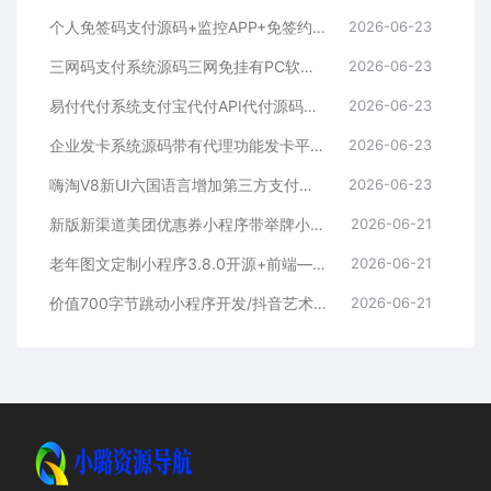
三网码支付系统源码三网免挂有PC软件有云端源码
2026-06-23
易付代付系统支付宝代付API代付源码下载
2026-06-23
企业发卡系统源码带有代理功能发卡平台源码下载
2026-06-23
嗨淘V8新UI六国语言增加第三方支付与提现二开源码下载
2026-06-23
新版新渠道美团优惠券小程序带举牌小人带菜谱+流量主模式
2026-06-21
老年图文定制小程序3.8.0开源+前端—个性化定制服务
2026-06-21
价值700字节跳动小程序开发/抖音艺术签名小程序源码/艺术签名设计小程序源码
2026-06-21
小璐工具导航站（www.o789.cn）简称：小璐导航，一个分类最全、收录最全的