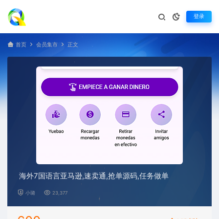
登录
首页
会员集市
正文
海外7国语言亚马逊,速卖通,抢单源码,任务做单
小璐
23,377