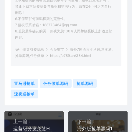
5.本站提供的所有资源仅供参考学习使用，版权归原著所有，
禁止下载本站资源参与商业和非法行为，请在24小时之内自行
删除！
6.不保证任何源码框架的完整性。
7.侵权联系邮箱：188773464@qq.com
8.若您最终确认购买，则视为您100%认同并接受以上所述全部
内容。
小璐导航资源站
会员集市
海外7国语言亚马逊,速卖通,
抢单源码,任务做单
https://o789.cn/334.html
亚马逊抢单
任务做单源码
抢单源码
速卖通抢单
上一篇：
下一篇：
运营级分发免签H5网址封装打包apk安卓ipa苹果app封装分发系统
海外版抢单源码16国多语言任务抢单商城