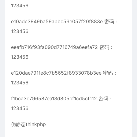
123456
e10adc3949ba59abbe56e057f20f883e 密码：
123456
eeafb716f93fa090d7716749a6eefa72 密码：
123456
e120dae791fe8c7b5652f8933078b3ee 密码：
123456
f1bca3e796587ea13d805cf1cd5cf112 密码：
123456
伪静态thinkphp