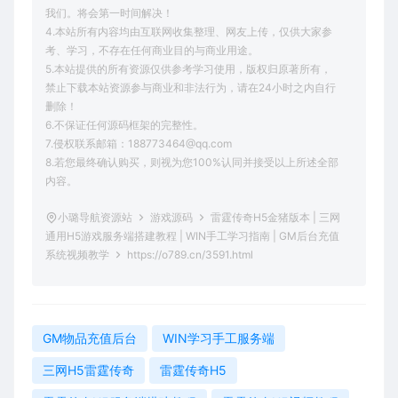
我们。将会第一时间解决！
4.本站所有内容均由互联网收集整理、网友上传，仅供大家参
考、学习，不存在任何商业目的与商业用途。
5.本站提供的所有资源仅供参考学习使用，版权归原著所有，
禁止下载本站资源参与商业和非法行为，请在24小时之内自行
删除！
6.不保证任何源码框架的完整性。
7.侵权联系邮箱：188773464@qq.com
8.若您最终确认购买，则视为您100%认同并接受以上所述全部
内容。
小璐导航资源站
游戏源码
雷霆传奇H5金猪版本 | 三网
通用H5游戏服务端搭建教程 | WIN手工学习指南 | GM后台充值
系统视频教学
https://o789.cn/3591.html
GM物品充值后台
WIN学习手工服务端
三网H5雷霆传奇
雷霆传奇H5