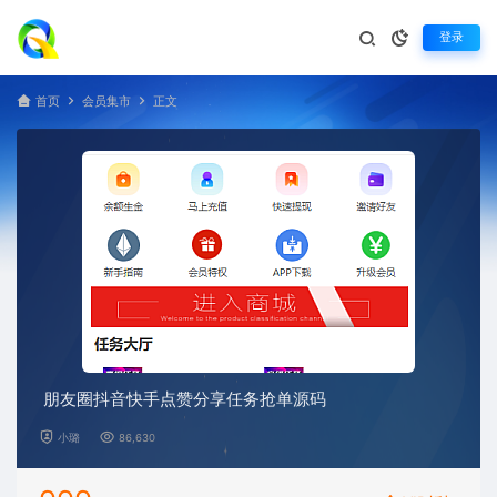
登录
首页
会员集市
正文
朋友圈抖音快手点赞分享任务抢单源码
小璐
86,630