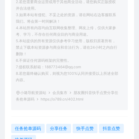
2.若您需要商业运营或用于其他商业活动，请您购买正版授权
并合法使用。
3.如果本站有侵犯、不妥之处的资源，请在网站右边客服联系
我们。将会第一时间解决！
4.本站所有内容均由互联网收集整理、网友上传，仅供大家参
考、学习，不存在任何商业目的与商业用途。
5.本站提供的所有资源仅供参考学习使用，版权归原著所有，
禁止下载本站资源参与商业和非法行为，请在24小时之内自行
删除！
6.不保证任何源码框架的完整性。
7.侵权联系邮箱：188773464@qq.com
8.若您最终确认购买，则视为您100%认同并接受以上所述全部
内容。
小璐导航资源站
会员集市
朋友圈抖音快手点赞分享任
务抢单源码
https://o789.cn/402.html
任务抢单源码
分享任务
快手点赞
抖音点赞