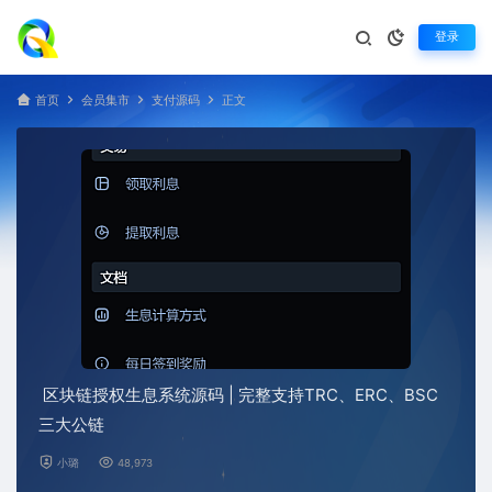
登录
首页
会员集市
支付源码
正文
区块链授权生息系统源码 | 完整支持TRC、ERC、BSC
三大公链
小璐
48,973