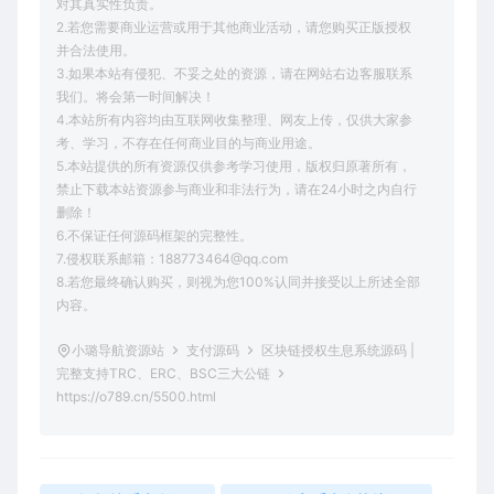
对其真实性负责。
2.若您需要商业运营或用于其他商业活动，请您购买正版授权
并合法使用。
3.如果本站有侵犯、不妥之处的资源，请在网站右边客服联系
我们。将会第一时间解决！
4.本站所有内容均由互联网收集整理、网友上传，仅供大家参
考、学习，不存在任何商业目的与商业用途。
5.本站提供的所有资源仅供参考学习使用，版权归原著所有，
禁止下载本站资源参与商业和非法行为，请在24小时之内自行
删除！
6.不保证任何源码框架的完整性。
7.侵权联系邮箱：188773464@qq.com
8.若您最终确认购买，则视为您100%认同并接受以上所述全部
内容。
小璐导航资源站
支付源码
区块链授权生息系统源码 |
完整支持TRC、ERC、BSC三大公链
https://o789.cn/5500.html