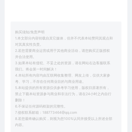
购买须知/免责声明
1.本文部分内容转载自其它媒体，但并不代表本站赞同其观点和
对其真实性负责。
2.若您需要商业运营或用于其他商业活动，请您购买正版授权
并合法使用。
3.如果本站有侵犯、不妥之处的资源，请在网站右边客服联系
我们。将会第一时间解决！
4.本站所有内容均由互联网收集整理、网友上传，仅供大家参
考、学习，不存在任何商业目的与商业用途。
5.本站提供的所有资源仅供参考学习使用，版权归原著所有，
禁止下载本站资源参与商业和非法行为，请在24小时之内自行
删除！
6.不保证任何源码框架的完整性。
7.侵权联系邮箱：188773464@qq.com
8.若您最终确认购买，则视为您100%认同并接受以上所述全部
内容。