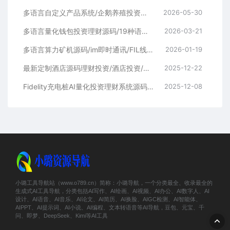
多语言自定义产品系统/企鹅养殖投资返利/一键安装
2026-05-30
多语言量化钱包投资理财源码/19种语言+行情实时数据
2026-03-21
多语言算力矿机源码/im即时通讯/FIL线性释放/脚本齐全/搭建教程
2026-01-19
最新定制酒店源码理财投资/酒店投资/前端编译后
2025-12-22
Fidelity充电桩AI量化投资理财系统源码 | 前端UniApp+后端PHP开源完整版
2025-12-08
小璐工具导航站（www.o789.cn）简称：小璐导航，一个分类最全、收录最全的
生成式AI工具导航，分类包括AI写作、AI绘画、AI视频、AI办公、AI数字人、AI
设计、AI语音、AI音乐、AI论文、AI简历、AI换脸、AIGC检测、AI智能体、
AIPPT、AI提示词、AI小说、AI编程、文本转语音等AI导航，豆包、元宝、千
问、即梦、DeepSeek、Kimi等AI工具