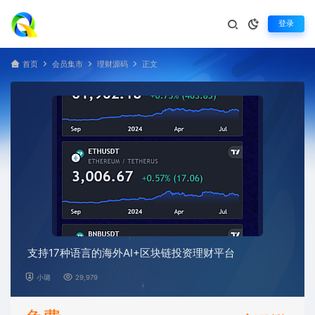
登录
首页
会员集市
理财源码
正文
支持17种语言的海外AI+区块链投资理财平台
小璐
29,979