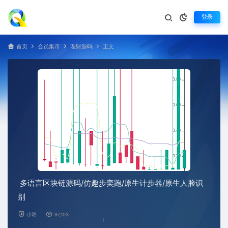
登录
首页
会员集市
理财源码
正文
多语言区块链源码/仿趣步奕跑/原生计步器/原生人脸识
别
小璐
97,103