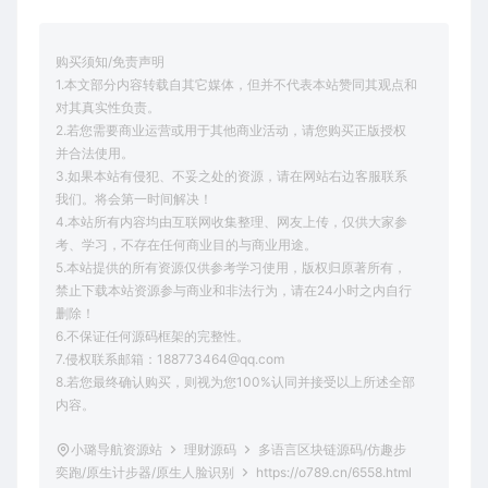
购买须知/免责声明
1.本文部分内容转载自其它媒体，但并不代表本站赞同其观点和
对其真实性负责。
2.若您需要商业运营或用于其他商业活动，请您购买正版授权
并合法使用。
3.如果本站有侵犯、不妥之处的资源，请在网站右边客服联系
我们。将会第一时间解决！
4.本站所有内容均由互联网收集整理、网友上传，仅供大家参
考、学习，不存在任何商业目的与商业用途。
5.本站提供的所有资源仅供参考学习使用，版权归原著所有，
禁止下载本站资源参与商业和非法行为，请在24小时之内自行
删除！
6.不保证任何源码框架的完整性。
7.侵权联系邮箱：188773464@qq.com
8.若您最终确认购买，则视为您100%认同并接受以上所述全部
内容。
小璐导航资源站
理财源码
多语言区块链源码/仿趣步
奕跑/原生计步器/原生人脸识别
https://o789.cn/6558.html