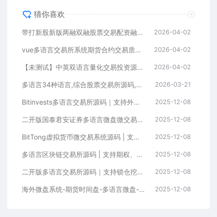
猜你喜欢
带打新股新版两融双融股票交易配资融资融券打新股美股港股
2026-04-02
vue多语言交易所系统期货合约交易质押生息盲盒挖矿跟单
2026-04-02
【未测试】中英双语言量化交易投资源码跟单搬砖区块链交易所源码前端uniapp纯源码+后端PHP
2026-04-02
多语言34种语言,综合股票交易所源码,可二开
2026-03-21
Bitinvests多语言交易所源码｜支持外汇美股期货、合约期权、现货C2C、平台币与AI理财的全功能数字资产交易平台（含Vue前端+PHP后端纯源码）
2025-12-08
二开版国泰君安证券多语言微盘微交易所系统源码 | HTML前端+PHP后端
2025-12-08
BitTong虚拟货币微交易系统源码 | 支持现货杠杆交易+K线控制+用户输赢管理+代理体系
2025-12-08
多语言区块链交易所源码 | 支持期权、币币交易、质押挖矿与新币申购
2025-12-08
二开版多语言交易所源码｜支持锁仓挖矿+元宇宙理财+秒合约+IEO认购功能
2025-12-08
海外微盘系统-期货时间盘-多语言微盘-前端uniapp
2025-12-08