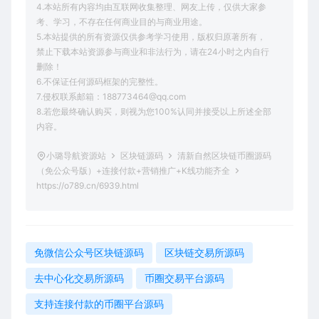
4.本站所有内容均由互联网收集整理、网友上传，仅供大家参
考、学习，不存在任何商业目的与商业用途。
5.本站提供的所有资源仅供参考学习使用，版权归原著所有，
禁止下载本站资源参与商业和非法行为，请在24小时之内自行
删除！
6.不保证任何源码框架的完整性。
7.侵权联系邮箱：188773464@qq.com
8.若您最终确认购买，则视为您100%认同并接受以上所述全部
内容。
小璐导航资源站
区块链源码
清新自然区块链币圈源码
（免公众号版）+连接付款+营销推广+K线功能齐全
https://o789.cn/6939.html
免微信公众号区块链源码
区块链交易所源码
去中心化交易所源码
币圈交易平台源码
支持连接付款的币圈平台源码