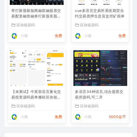
带打新股新版两融双融股票交
vue多语言交易所系统期货合
易配资融资融券打新股美股港
约交易质押生息盲盒挖矿跟单
股
区块链源码
区块链源码
小璐
免费
小璐
免费
【未测试】中英双语言量化交
多语言34种语言,综合股票交
易投资源码跟单搬砖区块链交
易所源码,可二开
易所源码前端uniapp纯源码
区块链源码
区块链源码
+后端PHP
小璐
免费
小璐
5000金币