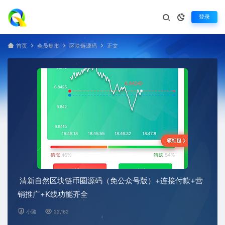
登录
首页
会员集市
区块链源码
正文
清新自然区块链币圈源码（免公众号版）+连接付款+营
销推广+K线功能齐全
小璐
22,162