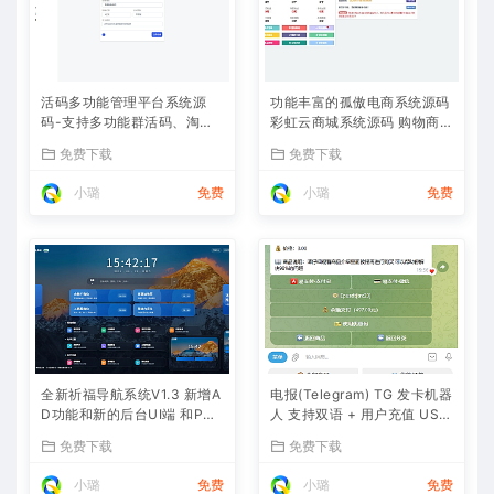
活码多功能管理平台系统源
功能丰富的孤傲电商系统源码
码-支持多功能群活码、淘宝
彩虹云商城系统源码 购物商场
客、渠道码、分享卡片、短网
源码视觉享受
免费下载
免费下载
址等
小璐
免费
小璐
免费
全新祈福导航系统V1.3 新增A
电报(Telegram) TG 发卡机器
D功能和新的后台UI端 和PHP
人 支持双语 + 用户充值 USD
版本等
T/双语言(独角数版本)
免费下载
免费下载
小璐
免费
小璐
免费