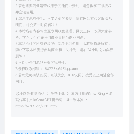
2.若您需要商业运营或用于其他商业活动，请您购买正版授权
并合法使用。
3.如果本站有侵犯、不妥之处的资源，请在网站右边客服联系
我们。将会第一时间解决！
4.本站所有内容均由互联网收集整理、网友上传，仅供大家参
考、学习，不存在任何商业目的与商业用途。
5.本站提供的所有资源仅供参考学习使用，版权归原著所有，
禁止下载本站资源参与商业和非法行为，请在24小时之内自行
删除！
6.不保证任何源码框架的完整性。
7.侵权联系邮箱：188773464@qq.com
8.若您最终确认购买，则视为您100%认同并接受以上所述全部
内容。
小璐导航资源站
免费下载
国内可用的New Bing AI源
码分享 | 支持ChatGPT提示词 | UI一致体验
https://o789.cn/7119.html