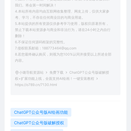
我们。将会第一时间解决！
4.本站所有内容均由互联网收集整理、网友上传，仅供大家参
考、学习，不存在任何商业目的与商业用途。
5.本站提供的所有资源仅供参考学习使用，版权归原著所有，
禁止下载本站资源参与商业和非法行为，请在24小时之内自行
删除！
6.不保证任何源码框架的完整性。
7.侵权联系邮箱：188773464@qq.com
8.若您最终确认购买，则视为您100%认同并接受以上所述全部
内容。
小璐导航资源站
免费下载
ChatGPT公众号版破解授
权+扩展功能上线，全面支持AI绘画！一键安装教程
https://o789.cn/7130.html
ChatGPT公众号版AI绘画功能
ChatGPT公众号版破解授权