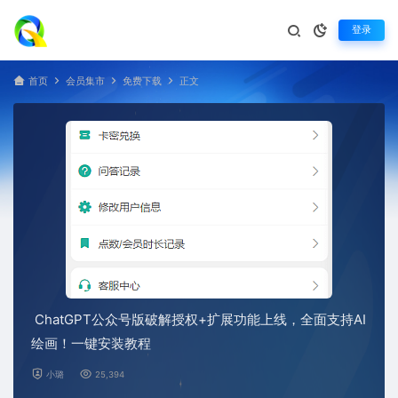
登录
首页
会员集市
免费下载
正文
ChatGPT公众号版破解授权+扩展功能上线，全面支持AI
绘画！一键安装教程
小璐
25,394