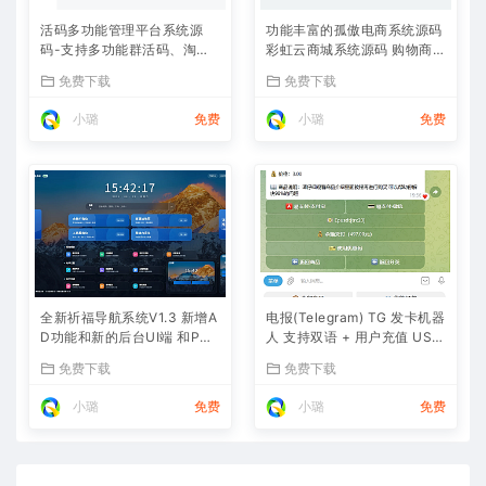
活码多功能管理平台系统源
功能丰富的孤傲电商系统源码
码-支持多功能群活码、淘宝
彩虹云商城系统源码 购物商场
客、渠道码、分享卡片、短网
源码视觉享受
免费下载
免费下载
址等
小璐
免费
小璐
免费
全新祈福导航系统V1.3 新增A
电报(Telegram) TG 发卡机器
D功能和新的后台UI端 和PHP
人 支持双语 + 用户充值 USD
版本等
T/双语言(独角数版本)
免费下载
免费下载
小璐
免费
小璐
免费