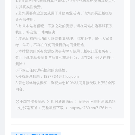
1.本文部分内容转载自其它媒体，但并不代表本站赞同其观点和
对其真实性负责。
2.若您需要商业运营或用于其他商业活动，请您购买正版授权
并合法使用。
3.如果本站有侵犯、不妥之处的资源，请在网站右边客服联系
我们。将会第一时间解决！
4.本站所有内容均由互联网收集整理、网友上传，仅供大家参
考、学习，不存在任何商业目的与商业用途。
5.本站提供的所有资源仅供参考学习使用，版权归原著所有，
禁止下载本站资源参与商业和非法行为，请在24小时之内自行
删除！
6.不保证任何源码框架的完整性。
7.侵权联系邮箱：188773464@qq.com
8.若您最终确认购买，则视为您100%认同并接受以上所述全部
内容。
小璐导航资源站
即时通讯源码
多语言IM即时通讯源码
| 支持7端互通 + 完整教程下载
https://o789.cn/7176.html