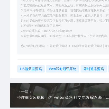
1.本文部分内容转载自其它媒体，但并不代表本站赞同其观点和对其
2.若您需要商业运营或用于其他商业活动，请您购买正版授权并合法
3.如果本站有侵犯、不妥之处的资源，请在网站右边客服联系我们。
4.本站所有内容均由互联网收集整理、网友上传，仅供大家参考、
5.本站提供的所有资源仅供参考学习使用，版权归原著所有，禁止下
6.不保证任何源码框架的完整性。
7.侵权联系邮箱：188773464@qq.com
8.若您最终确认购买，则视为您100%认同并接受以上所述全部内容
小璐导航资源站
即时通讯源码
H5聊天室即时通讯源码 | 
H5聊天室源码
Web即时通讯系统
即时通讯源码
上一篇：
带详细安装视频 | 仿Twitter源码 社交网络系统 基于脉聊二次开