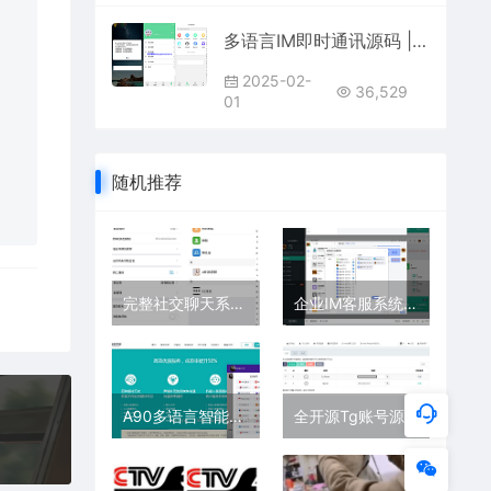
多语言IM即时通讯源码 | 支持7端互通 + 完整教程下载
2025-02-
36,529
01
随机推荐
完整社交聊天系统源码 | UniApp开发的IM交友APP含音视频通话+部署教程
企业IM客服系统PHP源码带安装教程+基于ThinkPHP5+FastAdmin+Swoole。提供完整的前端和后端源码，并支持独立部署。该系统支持会员、管理和游客相互之间的即时通讯、群聊，包括多客服、智能客服、APP离线消息推送、历史消息、uni-app接入等功能。
A90多语言智能客服系统源码 | 支持20国语言防黑外贸版 | 多商户无限坐席在线客服平台
全开源Tg账号源码 | 获取聊天记录+可修改地址 | 前端Vue+后端PHP完整