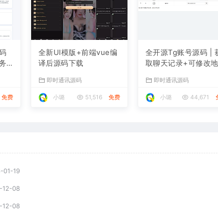
码
全新UI模版+前端vue编
全开源Tg账号源码 | 
务
译后源码下载
取聊天记录+可修改
| 前端Vue+后端PHP
即时通讯源码
即时通讯源码
整
免费
小璐
51,516
免费
小璐
44,671
-01-19
-12-08
-12-08