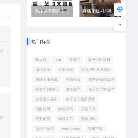
闲趣直播源码 | 完整UniApp直播系统源码下载
直播系统+短视频源码+教程
热门标签
过
修
防火墙
php
充电宝
海外理财源码
编程资源
抢单源码
投资理财系统源码
在线客服系统
主题模版
微交易系统源码
投资理财源码
微盘源码
多语言理财源码
多语言交易所
多语言交易所系统
理财源码
游戏源码
开发工具
些
开源项目
编程学习
基金源码
微交易系统
wordpress
源码下载