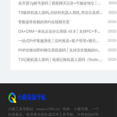
全开源Tg账号源码 | 获取聊天记录+可修改地址 | 前端Vue+后端PHP完整
2025
TG验群机器人源码_仿好旺机器人系统_带后台及搭建教程
2025
零数据库依赖的简约在线聊天室
2025
OA+CRM一体化企业办公系统 v5.8 | 支持PC+手机端的智能管理平台
2025
一站式PHP客服系统 | 实时推送+客户管理+聊天功能
2025
PHP仿微信即时聊天系统源码 | 支持语音视频的H5聊天系统源码下载
2025
TG记账机器人源码 | 电报记账机器人源码（Node.js版本）| 带简单说明文档
2025
小璐工具导航站（www.o789.cn）简称：小璐导航，一个
分类最全、收录最全的生成式AI工具导航，分类包括AI写