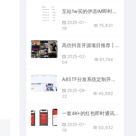
互站1w买的伊语IM即时通讯源码/im商城系统/纯源码IM通讯系统
2025-01-
75,631
19
高仿抖音开源项目推荐 | 支持二次开发的抖音仿制系统
2025-02-
61,744
04
A85TF分发系统定制开发 | 安全高效的iOS应用内测分发平台
2025-06-
45,692
22
一套4K+的红包即时通讯（H5+安卓+IOS)客户端
2025-01-
50,932
19