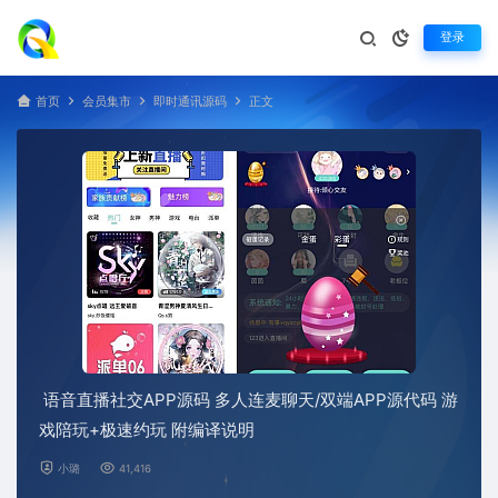
登录
首页
会员集市
即时通讯源码
正文
语音直播社交APP源码 多人连麦聊天/双端APP源代码 游
戏陪玩+极速约玩 附编译说明
小璐
41,416