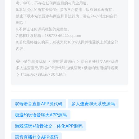
考、学习，不存在任何商业目的与商业用途。
5.本站提供的所有资源仅供参考学习使用，版权归原著所有，
禁止下载本站资源参与商业和非法行为，请在24小时之内自行
删除！
6.不保证任何源码框架的完整性。
7.侵权联系邮箱：188773464@qq.com
8.若您最终确认购买，则视为您100%认同并接受以上所述全部
内容。
小璐导航资源站
即时通讯源码
语音直播社交APP源码
多人连麦聊天/双端APP源代码 游戏陪玩+极速约玩 附编译说明
https://o789.cn/7304.html
双端语音直播APP源代码
多人连麦聊天系统源码
极速约玩语音聊天APP源码
游戏陪玩+语音社交一体化APP源码
语音直播社交APP源码