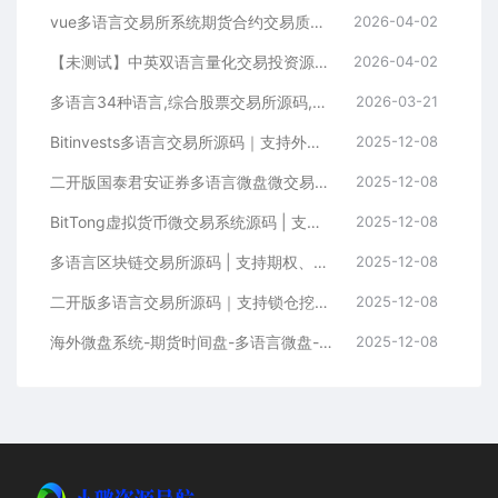
vue多语言交易所系统期货合约交易质押生息盲盒挖矿跟单
2026-04-02
【未测试】中英双语言量化交易投资源码跟单搬砖区块链交易所源码前端uniapp纯源码+后端PHP
2026-04-02
多语言34种语言,综合股票交易所源码,可二开
2026-03-21
Bitinvests多语言交易所源码｜支持外汇美股期货、合约期权、现货C2C、平台币与AI理财的全功能数字资产交易平台（含Vue前端+PHP后端纯源码）
2025-12-08
二开版国泰君安证券多语言微盘微交易所系统源码 | HTML前端+PHP后端
2025-12-08
BitTong虚拟货币微交易系统源码 | 支持现货杠杆交易+K线控制+用户输赢管理+代理体系
2025-12-08
多语言区块链交易所源码 | 支持期权、币币交易、质押挖矿与新币申购
2025-12-08
二开版多语言交易所源码｜支持锁仓挖矿+元宇宙理财+秒合约+IEO认购功能
2025-12-08
海外微盘系统-期货时间盘-多语言微盘-前端uniapp
2025-12-08