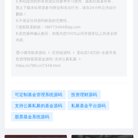
5.本站提供的所有资源仅供参考学习使用，版权归原著所有，
禁止下载本站资源参与商业和非法行为，请在24小时之内自行
删除！
6.不保证任何源码框架的完整性。
7.侵权联系邮箱：188773464@qq.com
8.若您最终确认购买，则视为您100%认同并接受以上所述全部
内容。
小璐导航资源站
区块链源码
某站卖1.8万的-全新开发
投资理财股票基金源码-支持公募私募
https://o789.cn/7348.html
可定制基金管理系统源码
投资理财源码
支持公募私募的基金源码
私募基金平台源码
股票基金系统源码