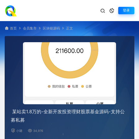
登录
首页
会员集市
区块链源码
正文
某站卖1.8万的-全新开发投资理财股票基金源码-支持公
募私募
小璐
34,976