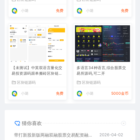
小璐
免费
小璐
免费
【未测试】中英双语言量化交
多语言34种语言,综合股票交
易投资源码跟单搬砖区块链交
易所源码,可二开
易所源码前端uniapp纯源码
区块链源码
区块链源码
+后端PHP
小璐
免费
小璐
5000金币
猜你喜欢
带打新股新版两融双融股票交易配资融资融券打新股美股港股
2026-04-02