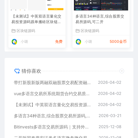
【未测试】中英双语言量化交
多语言34种语言,综合股票交
易投资源码跟单搬砖区块链交
易所源码,可二开
易所源码前端uniapp纯源码
区块链源码
区块链源码
+后端PHP
小璐
免费
小璐
5000金币
猜你喜欢
带打新股新版两融双融股票交易配资融资融券打新股美股港股
2026-04-02
vue多语言交易所系统期货合约交易质押生息盲盒挖矿跟单
2026-04-02
【未测试】中英双语言量化交易投资源码跟单搬砖区块链交易所源码前端uniapp纯源码+后端PHP
2026-04-02
多语言34种语言,综合股票交易所源码,可二开
2026-03-21
Bitinvests多语言交易所源码｜支持外汇美股期货、合约期权、现货C2C、平台币与AI理财的全功能数字资产交易平台（含Vue前端+PHP后端纯源码）
2025-12-08
二开版国泰君安证券多语言微盘微交易所系统源码 | HTML前端+PHP后端
2025-12-08