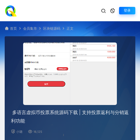
登录
首页
会员集市
区块链源码
正文
多语言虚拟币投票系统源码下载 | 支持投票返利与分销返
利功能
小璐
16,125