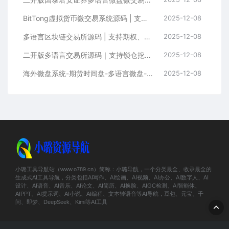
BitTong虚拟货币微交易系统源码 | 支持现货杠杆交易+K线控制+用户输赢管理+代理体系
2025-12-08
多语言区块链交易所源码 | 支持期权、币币交易、质押挖矿与新币申购
2025-12-08
二开版多语言交易所源码｜支持锁仓挖矿+元宇宙理财+秒合约+IEO认购功能
2025-12-08
海外微盘系统-期货时间盘-多语言微盘-前端uniapp
2025-12-08
小璐工具导航站（www.o789.cn）简称：小璐导航，一个分类最全、收录最全的
生成式AI工具导航，分类包括AI写作、AI绘画、AI视频、AI办公、AI数字人、AI
设计、AI语音、AI音乐、AI论文、AI简历、AI换脸、AIGC检测、AI智能体、
AIPPT、AI提示词、AI小说、AI编程、文本转语音等AI导航，豆包、元宝、千
问、即梦、DeepSeek、Kimi等AI工具