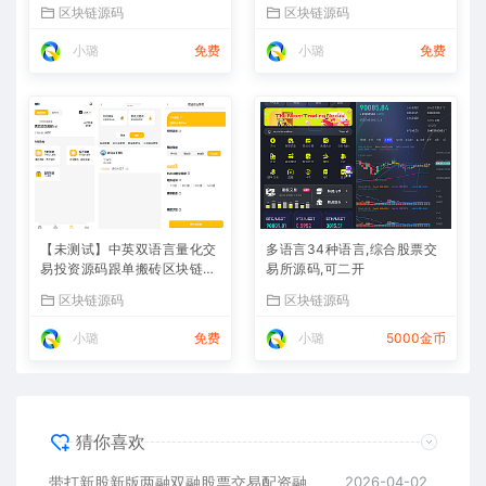
股
区块链源码
区块链源码
小璐
免费
小璐
免费
【未测试】中英双语言量化交
多语言34种语言,综合股票交
易投资源码跟单搬砖区块链交
易所源码,可二开
易所源码前端uniapp纯源码
区块链源码
区块链源码
+后端PHP
小璐
免费
小璐
5000金币
猜你喜欢
带打新股新版两融双融股票交易配资融资融券打新股美股港股
2026-04-02