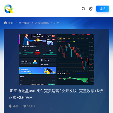
登录
首页
会员集市
区块链源码
正文
汇汇通微盘usdt支付完美运营2次开发版+完整数据+K线
正常+3种语言
小璐
32,743