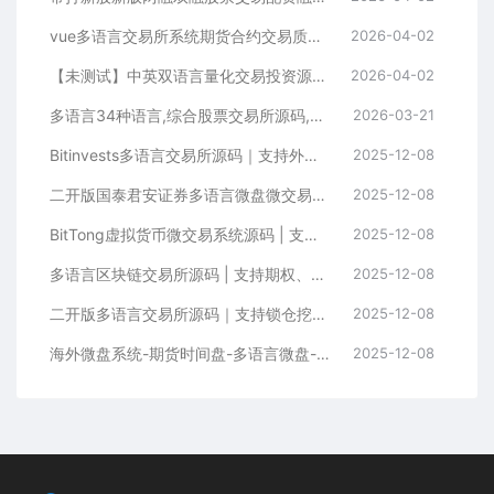
vue多语言交易所系统期货合约交易质押生息盲盒挖矿跟单
2026-04-02
【未测试】中英双语言量化交易投资源码跟单搬砖区块链交易所源码前端uniapp纯源码+后端PHP
2026-04-02
多语言34种语言,综合股票交易所源码,可二开
2026-03-21
Bitinvests多语言交易所源码｜支持外汇美股期货、合约期权、现货C2C、平台币与AI理财的全功能数字资产交易平台（含Vue前端+PHP后端纯源码）
2025-12-08
二开版国泰君安证券多语言微盘微交易所系统源码 | HTML前端+PHP后端
2025-12-08
BitTong虚拟货币微交易系统源码 | 支持现货杠杆交易+K线控制+用户输赢管理+代理体系
2025-12-08
多语言区块链交易所源码 | 支持期权、币币交易、质押挖矿与新币申购
2025-12-08
二开版多语言交易所源码｜支持锁仓挖矿+元宇宙理财+秒合约+IEO认购功能
2025-12-08
海外微盘系统-期货时间盘-多语言微盘-前端uniapp
2025-12-08