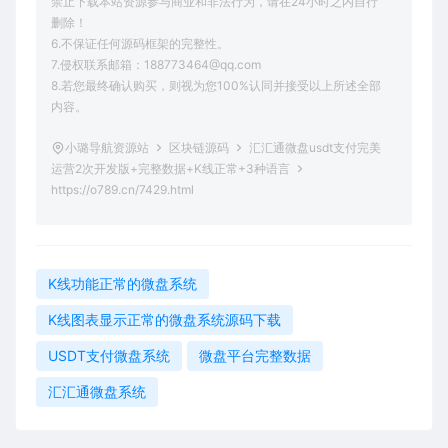
禁止下载本站资源参与商业和非法行为，请在24小时之内自行
删除！
6.不保证任何源码框架的完整性。
7.侵权联系邮箱：188773464@qq.com
8.若您最终确认购买，则视为您100%认同并接受以上所述全部
内容。
小璐导航资源站
区块链源码
汇汇通微盘usdt支付完美
运营2次开发版+完整数据+K线正常+3种语言
https://o789.cn/7429.html
K线功能正常的微盘系统
K线图表显示正常的微盘系统源码下载
USDT支付微盘系统
微盘平台完整数据
汇汇通微盘系统