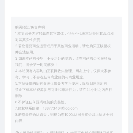
购买须知/免责声明
1.本文部分内容转载自其它媒体，但并不代表本站赞同其观点和
对其真实性负责。
2.若您需要商业运营或用于其他商业活动，请您购买正版授权
并合法使用。
3.如果本站有侵犯、不妥之处的资源，请在网站右边客服联系
我们。将会第一时间解决！
4.本站所有内容均由互联网收集整理、网友上传，仅供大家参
考、学习，不存在任何商业目的与商业用途。
5.本站提供的所有资源仅供参考学习使用，版权归原著所有，
禁止下载本站资源参与商业和非法行为，请在24小时之内自行
删除！
6.不保证任何源码框架的完整性。
7.侵权联系邮箱：188773464@qq.com
8.若您最终确认购买，则视为您100%认同并接受以上所述全部
内容。
小璐导航资源站
理财源码
十语言电影投资理财刷单系