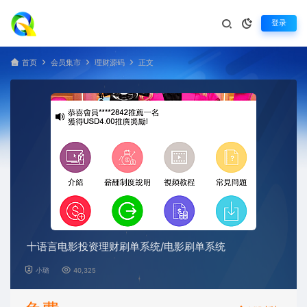
登录
首页
会员集市
理财源码
正文
十语言电影投资理财刷单系统/电影刷单系统
小璐
40,325