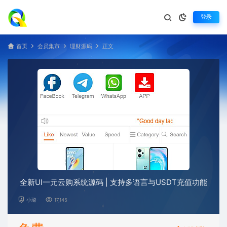
登录
首页
会员集市
理财源码
正文
全新UI一元云购系统源码 | 支持多语言与USDT充值功能
小璐
17,145