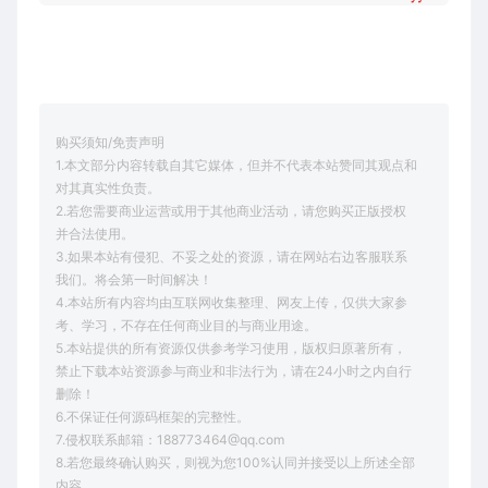
购买须知/免责声明
1.本文部分内容转载自其它媒体，但并不代表本站赞同其观点和
对其真实性负责。
2.若您需要商业运营或用于其他商业活动，请您购买正版授权
并合法使用。
3.如果本站有侵犯、不妥之处的资源，请在网站右边客服联系
我们。将会第一时间解决！
4.本站所有内容均由互联网收集整理、网友上传，仅供大家参
考、学习，不存在任何商业目的与商业用途。
5.本站提供的所有资源仅供参考学习使用，版权归原著所有，
禁止下载本站资源参与商业和非法行为，请在24小时之内自行
删除！
6.不保证任何源码框架的完整性。
7.侵权联系邮箱：188773464@qq.com
8.若您最终确认购买，则视为您100%认同并接受以上所述全部
内容。