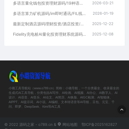
多语言量化钱包投资理财源码/19种语言+行情实时数据
2026-03-21
多语言算力矿机源码/im即时通讯/FIL线性释放/脚本齐全/搭建教程
2026-01-19
最新定制酒店源码理财投资/酒店投资/前端编译后
2025-12-22
Fidelity充电桩AI量化投资理财系统源码 | 前端UniApp+后端PHP开源完整版
2025-12-08
小璐工具导航站（www.o789.cn）简称：小璐导航，一个分类最全、收录最全的
生成式AI工具导航，分类包括AI写作、AI绘画、AI视频、AI办公、AI数字人、AI
设计、AI语音、AI音乐、AI论文、AI简历、AI换脸、AIGC检测、AI智能体、
AIPPT、AI提示词、AI小说、AI编程、文本转语音等AI导航，豆包、元宝、千
问、即梦、DeepSeek、Kimi等AI工具
© 2022 源码之家 - o789.cn &
网站地图
鄂ICP备2025162827