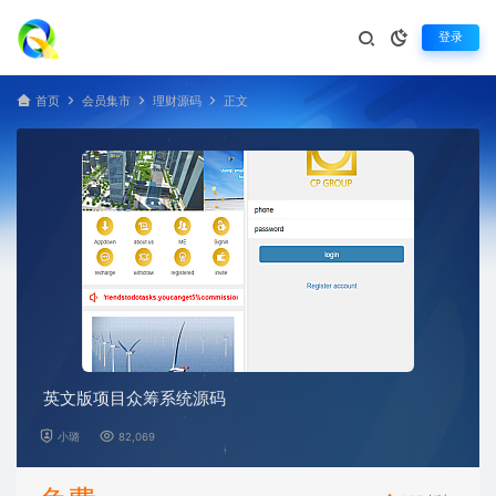
登录
首页
会员集市
理财源码
正文
英文版项目众筹系统源码
小璐
82,069