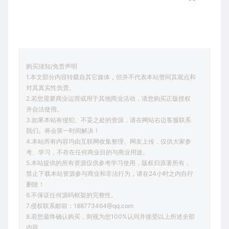
购买须知/免责声明
1.本文部分内容转载自其它媒体，但并不代表本站赞同其观点和
对其真实性负责。
2.若您需要商业运营或用于其他商业活动，请您购买正版授权
并合法使用。
3.如果本站有侵犯、不妥之处的资源，请在网站右边客服联系
我们。将会第一时间解决！
4.本站所有内容均由互联网收集整理、网友上传，仅供大家参
考、学习，不存在任何商业目的与商业用途。
5.本站提供的所有资源仅供参考学习使用，版权归原著所有，
禁止下载本站资源参与商业和非法行为，请在24小时之内自行
删除！
6.不保证任何源码框架的完整性。
7.侵权联系邮箱：188773464@qq.com
8.若您最终确认购买，则视为您100%认同并接受以上所述全部
内容。