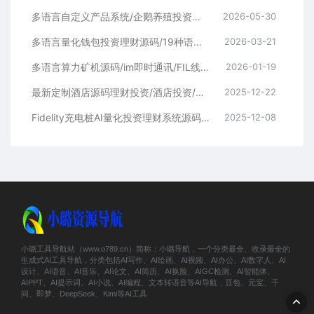
多语言自定义产品系统/企鹅养殖投资返利/一键安装
2026-05-30
多语言量化钱包投资理财源码/19种语言+行情实时数据
2026-03-21
多语言算力矿机源码/im即时通讯/FIL线性释放/脚本齐全/搭建教程
2026-01-19
最新定制酒店源码理财投资/酒店投资/前端编译后
2025-12-22
Fidelity充电桩AI量化投资理财系统源码 | 前端UniApp+后端PHP开源完整版
2025-12-08
小璐工具导航站（www.o789.cn）简称：小璐导航，一个分类最全、收录最全的
生成式AI工具导航，分类包括AI写作、AI绘画、AI视频、AI办公、AI数字人、AI
设计、AI语音、AI音乐、AI论文、AI简历、AI换脸、AIGC检测、AI智能体、
AIPPT、AI提示词、AI小说、AI编程、文本转语音等AI导航，豆包、元宝、千
问、即梦、DeepSeek、Kimi等AI工具