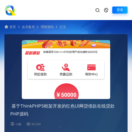
登录
首页
会员集市
理财源码
正文
基于ThinkPHP5框架开发的红色UI网贷借款在线贷款
PHP源码
小璐
87,254