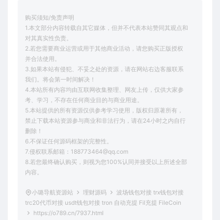
购买须知/免责声明
1.本文部分内容转载自其它媒体，但并不代表本站赞同其观点和
对其真实性负责。
2.若您需要商业运营或用于其他商业活动，请您购买正版授权
并合法使用。
3.如果本站有侵犯、不妥之处的资源，请在网站右边客服联系
我们。将会第一时间解决！
4.本站所有内容均由互联网收集整理、网友上传，仅供大家参
考、学习，不存在任何商业目的与商业用途。
5.本站提供的所有资源仅供参考学习使用，版权归原著所有，
禁止下载本站资源参与商业和非法行为，请在24小时之内自行
删除！
6.不保证任何源码框架的完整性。
7.侵权联系邮箱：188773464@qq.com
8.若您最终确认购买，则视为您100%认同并接受以上所述全部
内容。
小璐导航资源站
理财源码
波场钱包对接 trx钱包对接
trc20代币对接 usdt钱包对接 tron 自动充提 Fil充提 FileCoin
https://o789.cn/7937.html