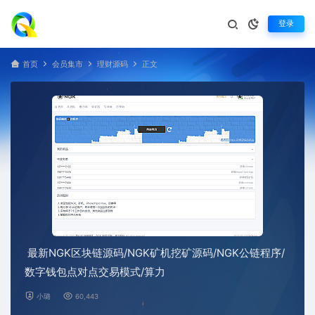
登录
首页
会员集市
理财源码
正文
最新NGK区块链源码/NGK矿机挖矿源码/NGK公链程序/
数字钱包点对点交易模式/算力
小璐
60,443