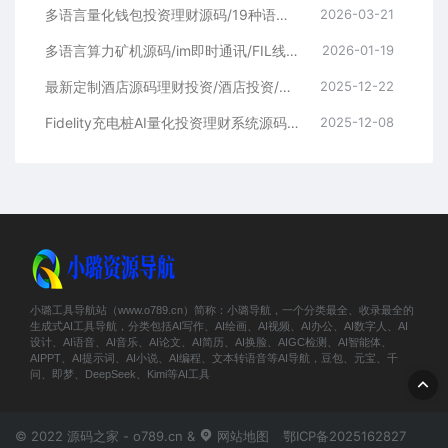
多语言量化钱包投资理财源码/19种语言+行情实时数据
2026-03-21
多语言算力矿机源码/im即时通讯/FIL线性释放/脚本齐全/搭建教程
2026-01-19
最新定制酒店源码理财投资/酒店投资/前端编译后
2025-12-22
Fidelity充电桩AI量化投资理财系统源码 | 前端UniApp+后端PHP开源完整版
2025-12-08
小璐工具导航站（www.o789.cn）简称：小璐导航，一个分类最全、收录最全的
生成式AI工具导航，分类包括AI写作、AI绘画、AI视频、AI办公、AI数字人、AI
设计、AI语音、AI音乐、AI论文、AI简历、AI换脸、AIGC检测、AI智能体、
AIPPT、AI提示词、AI小说、AI编程、文本转语音等AI导航，豆包、元宝、千
问、即梦、DeepSeek、Kimi等AI工具
© 2022 源码之家 - o789.cn &
网站地图
鄂ICP备2025162827