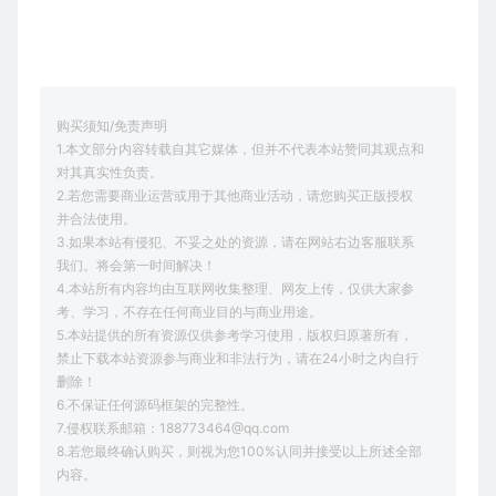
购买须知/免责声明
1.本文部分内容转载自其它媒体，但并不代表本站赞同其观点和
对其真实性负责。
2.若您需要商业运营或用于其他商业活动，请您购买正版授权
并合法使用。
3.如果本站有侵犯、不妥之处的资源，请在网站右边客服联系
我们。将会第一时间解决！
4.本站所有内容均由互联网收集整理、网友上传，仅供大家参
考、学习，不存在任何商业目的与商业用途。
5.本站提供的所有资源仅供参考学习使用，版权归原著所有，
禁止下载本站资源参与商业和非法行为，请在24小时之内自行
删除！
6.不保证任何源码框架的完整性。
7.侵权联系邮箱：188773464@qq.com
8.若您最终确认购买，则视为您100%认同并接受以上所述全部
内容。