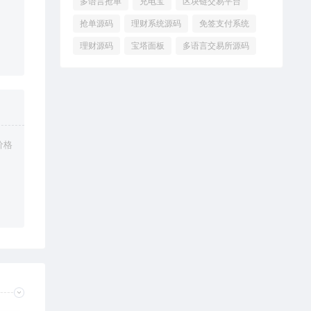
多语言抢单
充电宝
区块链交易平台
抢单源码
理财系统源码
免签支付系统
理财源码
宝塔面板
多语言交易所源码
价格