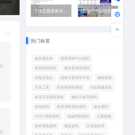
子比主题最新美化插件
DCSHOP自动发卡商城系统 发卡网 用户可开通分店分销 支持实物发货 自带博客功能
热门标签
速卖通抢单
投资理财平台源码
过
投资理财源码
微交易系统源码
修
充电宝项目
战神引擎传奇手游
编程资源
开发工具
区块链理财系统
在线客服系统
多语言交易所系统
微信小程序源码
游戏源码
投资理财系统源码
基金源码
USDT理财源码
金融理财源码
主题模版
抢单系统源码
微盘源码
区块链技术
些