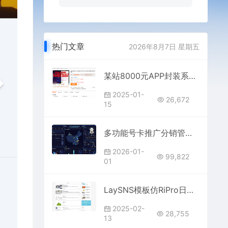
热门文章
2026年8月7日 星期五
某站8000元APP封装系统 app误报毒app可上传 自动实现5分钟随机更换包名和签名+视频教程
2025-01-
26,672
15
多功能号卡推广分销管理系统 流量卡推广分销网站主题系统源码
2026-01-
99,822
01
LaySNS模板仿RiPro日主题素材源码资源下载响应式CMS模板
2025-02-
28,755
13