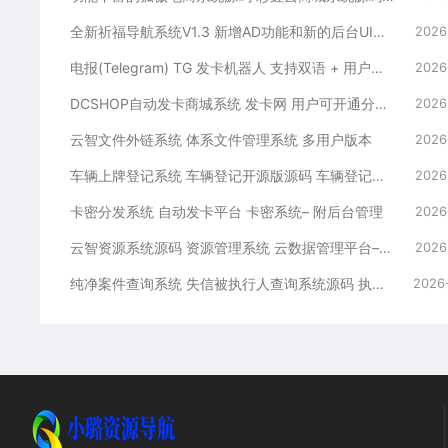
全新祈福导航系统V1.3 新增AD功能和新的后台UI端 和PHP版本等
2026
电报(Telegram) TG 发卡机器人 支持双语 + 用户充值 USDT/双语言(独角数版本)
2026
DCSHOP自动发卡商城系统 发卡网 用户可开通分店分销 支持实物发货 自带博客功能
2026
云智文件外链系统 体系文件管理系统 多用户版本
2026
车辆上牌登记系统 车辆登记开源版源码 车辆登记管理系统源码
2026
卡密分发系统 自动发卡平台 卡密系统– 附后台管理
2026
云智资源系统源码 资源管理系统 云数据管理平台– 带支付/积分商城/广告
2026
纯净案件查询系统 失信被执行人查询系统源码 执法办案系统源码
2026