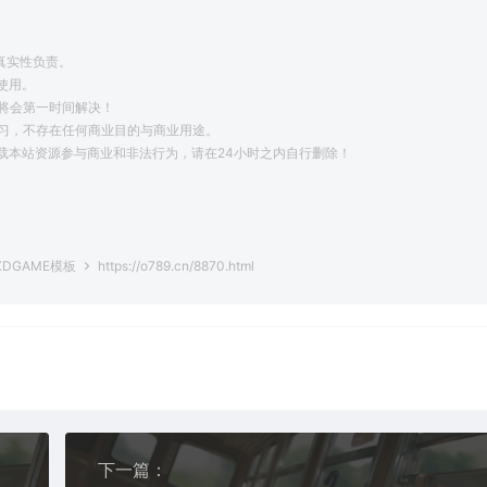
真实性负责。
使用。
将会第一时间解决！
学习，不存在任何商业目的与商业用途。
载本站资源参与商业和非法行为，请在24小时之内自行删除！
。
仿XDGAME模板
https://o789.cn/8870.html
下一篇：