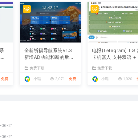
系
全新祈福导航系统V1.3
电报(Telegram) TG
系统
新增AD功能和新的后台
卡机器人 支持双语 +
视觉
UI端 和PHP版本等
户充值 USDT/双语言
免费下载
免费下载
角数版本)
免费
小璐
2,071
免费
小璐
1,920
-06-21
-06-21