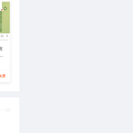
 发
 用
(独
免费