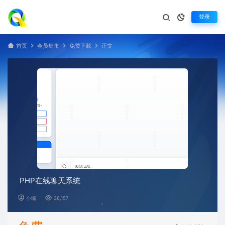
登录
首页
会员集市
免费下载
正文
PHP在线聊天系统
小璐
38,157