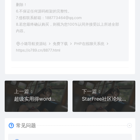
删除！
6.不保证任何源码框架的完整性。
7.侵权联系邮箱：188773464@qq.com
8.若您最终确认购买，则视为您100%认同并接受以上所述全部
内容。
小璐导航资源站
免费下载
PHP在线聊天系统
https://o789.cn/8877.html
上一篇：
下一篇：
超级实用得wordpressAI工具箱插件
StarFree社区论坛前后端源码下载
常见问题