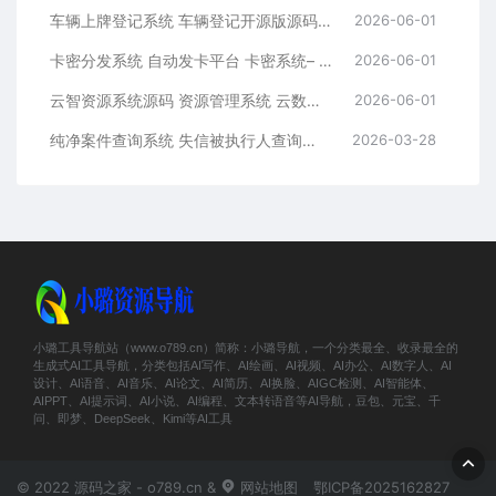
车辆上牌登记系统 车辆登记开源版源码 车辆登记管理系统源码
2026-06-01
卡密分发系统 自动发卡平台 卡密系统– 附后台管理
2026-06-01
云智资源系统源码 资源管理系统 云数据管理平台– 带支付/积分商城/广告
2026-06-01
纯净案件查询系统 失信被执行人查询系统源码 执法办案系统源码
2026-03-28
小璐工具导航站（www.o789.cn）简称：小璐导航，一个分类最全、收录最全的
生成式AI工具导航，分类包括AI写作、AI绘画、AI视频、AI办公、AI数字人、AI
设计、AI语音、AI音乐、AI论文、AI简历、AI换脸、AIGC检测、AI智能体、
AIPPT、AI提示词、AI小说、AI编程、文本转语音等AI导航，豆包、元宝、千
问、即梦、DeepSeek、Kimi等AI工具
© 2022 源码之家 - o789.cn &
网站地图
鄂ICP备2025162827