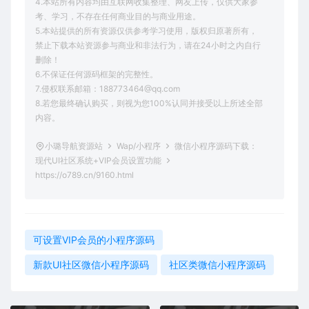
4.本站所有内容均由互联网收集整理、网友上传，仅供大家参
考、学习，不存在任何商业目的与商业用途。
5.本站提供的所有资源仅供参考学习使用，版权归原著所有，
禁止下载本站资源参与商业和非法行为，请在24小时之内自行
删除！
6.不保证任何源码框架的完整性。
7.侵权联系邮箱：188773464@qq.com
8.若您最终确认购买，则视为您100%认同并接受以上所述全部
内容。
小璐导航资源站
Wap/小程序
微信小程序源码下载：
现代UI社区系统+VIP会员设置功能
https://o789.cn/9160.html
可设置VIP会员的小程序源码
新款UI社区微信小程序源码
社区类微信小程序源码