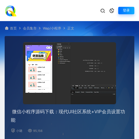
登录
首页
会员集市
Wap/小程序
正文
微信小程序源码下载：现代UI社区系统+VIP会员设置功
能
小璐
95,156