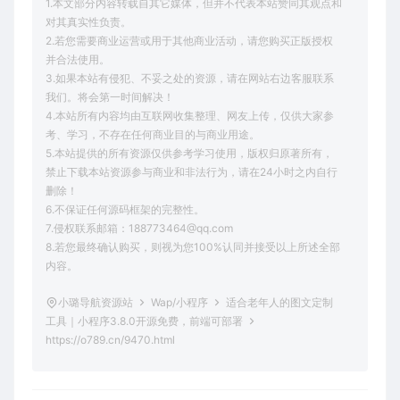
1.本文部分内容转载自其它媒体，但并不代表本站赞同其观点和
对其真实性负责。
2.若您需要商业运营或用于其他商业活动，请您购买正版授权
并合法使用。
3.如果本站有侵犯、不妥之处的资源，请在网站右边客服联系
我们。将会第一时间解决！
4.本站所有内容均由互联网收集整理、网友上传，仅供大家参
考、学习，不存在任何商业目的与商业用途。
5.本站提供的所有资源仅供参考学习使用，版权归原著所有，
禁止下载本站资源参与商业和非法行为，请在24小时之内自行
删除！
6.不保证任何源码框架的完整性。
7.侵权联系邮箱：188773464@qq.com
8.若您最终确认购买，则视为您100%认同并接受以上所述全部
内容。
小璐导航资源站
Wap/小程序
适合老年人的图文定制
工具｜小程序3.8.0开源免费，前端可部署
https://o789.cn/9470.html