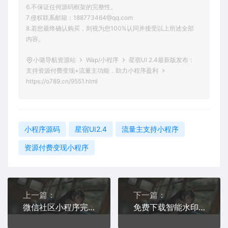
6.不保证任何源码框架的完整性。
7.侵权联系邮箱：188773464@qq.com
8.若您最终确认购买，则视为您100%认同并接受以上所述全部
内容。
小璐导航资源站
Wap/小程序
星宿UI 2.4最新版发布：
支持资源付费变现+流量主功能，助力小程序盈利
https://o789.cn/9551.html
小程序源码
星宿UI2.4
流量主支持小程序
资源付费变现小程序
上一篇：
下一篇：
微信社区小程序完整搭建教程 + 后台管理指南【附源码与部署步骤】
免费下载智能水印相机微信小程序源码｜操作简单功能强大