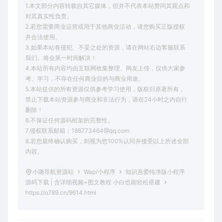
1.本文部分内容转载自其它媒体，但并不代表本站赞同其观点和
对其真实性负责。
2.若您需要商业运营或用于其他商业活动，请您购买正版授权
并合法使用。
3.如果本站有侵犯、不妥之处的资源，请在网站右边客服联系
我们。将会第一时间解决！
4.本站所有内容均由互联网收集整理、网友上传，仅供大家参
考、学习，不存在任何商业目的与商业用途。
5.本站提供的所有资源仅供参考学习使用，版权归原著所有，
禁止下载本站资源参与商业和非法行为，请在24小时之内自行
删除！
6.不保证任何源码框架的完整性。
7.侵权联系邮箱：188773464@qq.com
8.若您最终确认购买，则视为您100%认同并接受以上所述全部
内容。
小璐导航资源站
Wap/小程序
知识吾爱纯净版小程序
源码下载 | 含详细视频+图文教程 小白也能轻松搭建
https://o789.cn/9614.html