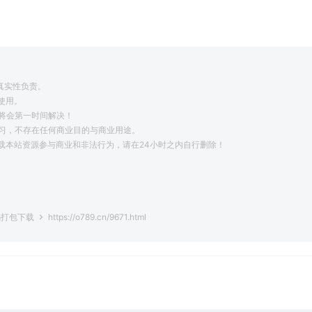
真实性负责。
使用。
将会第一时间解决！
学习，不存在任何商业目的与商业用途。
载本站资源参与商业和非法行为，请在24小时之内自行删除！
。
源码打包下载
https://o789.cn/9671.html