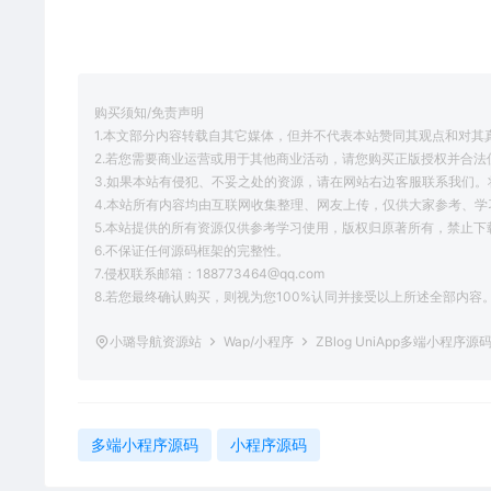
购买须知/免责声明
1.本文部分内容转载自其它媒体，但并不代表本站赞同其观点和对其
2.若您需要商业运营或用于其他商业活动，请您购买正版授权并合法
3.如果本站有侵犯、不妥之处的资源，请在网站右边客服联系我们。
4.本站所有内容均由互联网收集整理、网友上传，仅供大家参考、
5.本站提供的所有资源仅供参考学习使用，版权归原著所有，禁止下
6.不保证任何源码框架的完整性。
7.侵权联系邮箱：188773464@qq.com
8.若您最终确认购买，则视为您100%认同并接受以上所述全部内容
小璐导航资源站
Wap/小程序
ZBlog UniApp多端小程序
多端小程序源码
小程序源码