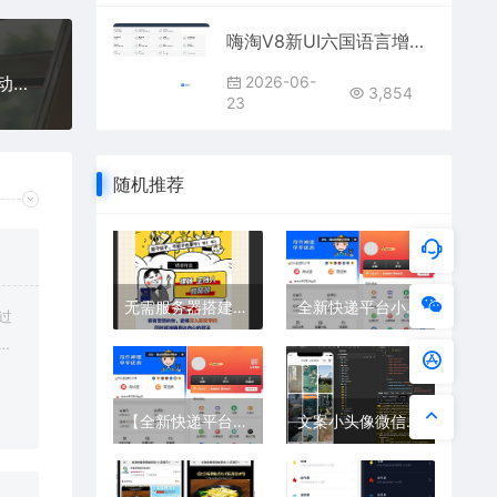
嗨淘V8新UI六国语言增加第三方支付与提现二开源码下载
2026-06-
最新热门微信小程序源码分享 – 短视频去水印、运动刷步、趣味小游戏一站下载
3,854
23
随机推荐
无需服务器搭建趣味小程序｜流量主变现新玩法
全新快递平台小程序源码 独立部署+CPS推广+流量主功能+完整前端
过
修
【全新快递平台小程序源码】独立部署+CPS推广系统+流量主功能+完整前端——打造高收益物流服务平台
文案小头像微信小程序完整源码下载