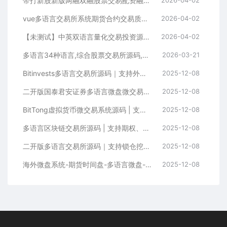
带打新股新版两融双融股票交易配资融资融券打新股美股港股
vue多语言交易所系统期货合约交易质押生息盲盒挖矿跟单
2026-04-02
【未测试】中英双语言量化交易投资源码跟单搬砖区块链交易所源码前端uniapp纯源码+后端PHP
2026-04-02
多语言34种语言,综合股票交易所源码,可二开
2026-03-21
Bitinvests多语言交易所源码｜支持外汇美股期货、合约期权、现货C2C、平台币与AI理财的全功能数字资产交易平台（含Vue前端+PHP后端纯源码）
2025-12-08
二开版国泰君安证券多语言微盘微交易所系统源码 | HTML前端+PHP后端
2025-12-08
BitTong虚拟货币微交易系统源码 | 支持现货杠杆交易+K线控制+用户输赢管理+代理体系
2025-12-08
多语言区块链交易所源码 | 支持期权、币币交易、质押挖矿与新币申购
2025-12-08
二开版多语言交易所源码｜支持锁仓挖矿+元宇宙理财+秒合约+IEO认购功能
2025-12-08
海外微盘系统-期货时间盘-多语言微盘-前端uniapp
2025-12-08