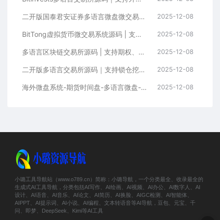
二开版国泰君安证券多语言微盘微交易所系统源码 | HTML前端+PHP后端
2025-12-08
BitTong虚拟货币微交易系统源码 | 支持现货杠杆交易+K线控制+用户输赢管理+代理体系
2025-12-08
多语言区块链交易所源码 | 支持期权、币币交易、质押挖矿与新币申购
2025-12-08
二开版多语言交易所源码｜支持锁仓挖矿+元宇宙理财+秒合约+IEO认购功能
2025-12-08
海外微盘系统-期货时间盘-多语言微盘-前端uniapp
2025-12-08
小璐工具导航站（www.o789.cn）简称：小璐导航，一个分类最全、收录最全的
生成式AI工具导航，分类包括AI写作、AI绘画、AI视频、AI办公、AI数字人、AI
设计、AI语音、AI音乐、AI论文、AI简历、AI换脸、AIGC检测、AI智能体、
AIPPT、AI提示词、AI小说、AI编程、文本转语音等AI导航，豆包、元宝、千
问、即梦、DeepSeek、Kimi等AI工具