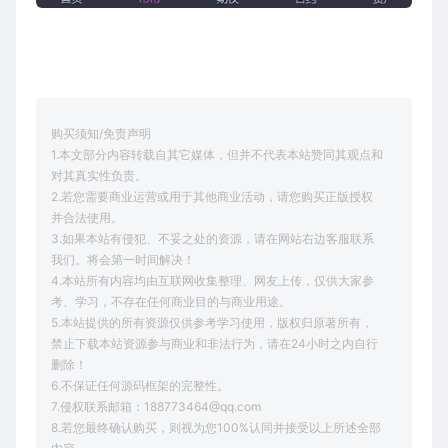
购买须知/免责声明
1.本文部分内容转载自其它媒体，但并不代表本站赞同其观点和
对其真实性负责。
2.若您需要商业运营或用于其他商业活动，请您购买正版授权
并合法使用。
3.如果本站有侵犯、不妥之处的资源，请在网站右边客服联系
我们。将会第一时间解决！
4.本站所有内容均由互联网收集整理、网友上传，仅供大家参
考、学习，不存在任何商业目的与商业用途。
5.本站提供的所有资源仅供参考学习使用，版权归原著所有，
禁止下载本站资源参与商业和非法行为，请在24小时之内自行
删除！
6.不保证任何源码框架的完整性。
7.侵权联系邮箱：188773464@qq.com
8.若您最终确认购买，则视为您100%认同并接受以上所述全部