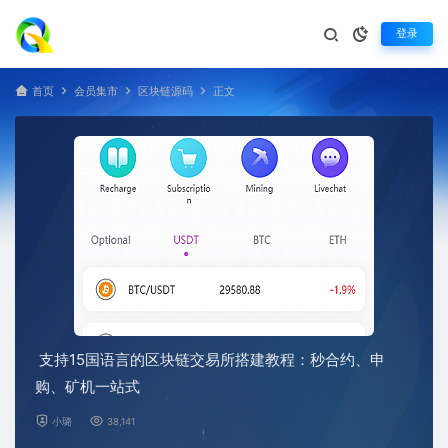
登录
首页
会员集市
区块链源码
正文
支持15国语言的区块链交易所搭建教程：秒合约、申
购、矿机一站式
小璐
38,141